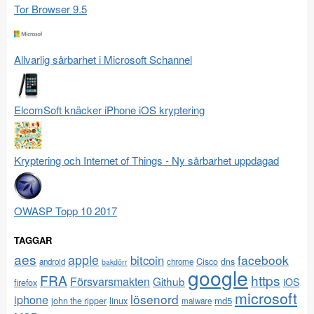
Tor Browser 9.5
Allvarlig sårbarhet i Microsoft Schannel
ElcomSoft knäcker iPhone iOS kryptering
Kryptering och Internet of Things - Ny sårbarhet uppdagad
OWASP Topp 10 2017
TAGGAR
aes
apple
facebook
bitcoin
Cisco
dns
android
chrome
bakdörr
google
FRA
https
Försvarsmakten
Github
iOS
firefox
microsoft
lösenord
iphone
md5
john the ripper
linux
malware