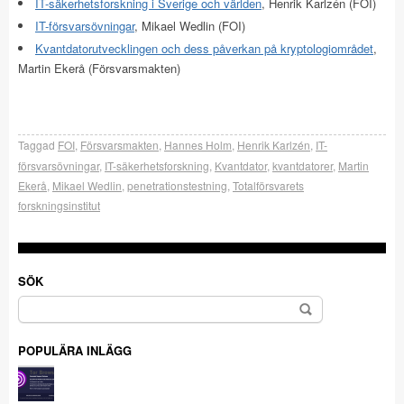
IT-säkerhetsforskning i Sverige och världen
, Henrik Karlzén (FOI)
IT-försvarsövningar
, Mikael Wedlin (FOI)
Kvantdatorutvecklingen och dess påverkan på kryptologiområdet
,
Martin Ekerå (Försvarsmakten)
Taggad
FOI
,
Försvarsmakten
,
Hannes Holm
,
Henrik Karlzén
,
IT-
försvarsövningar
,
IT-säkerhetsforskning
,
Kvantdator
,
kvantdatorer
,
Martin
Ekerå
,
Mikael Wedlin
,
penetrationstestning
,
Totalförsvarets
forskningsinstitut
SÖK
Sök
efter:
POPULÄRA INLÄGG