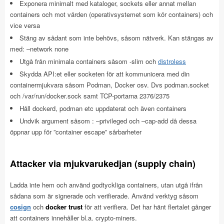
Exponera minimalt med kataloger, sockets eller annat mellan
containers och mot värden (operativsystemet som kör containers) och
vice versa
Stäng av sådant som inte behövs, såsom nätverk. Kan stängas av
med: –network none
Utgå från minimala containers såsom -slim och
distroless
Skydda API:et eller socketen för att kommunicera med din
containermjukvara såsom Podman, Docker osv. Dvs podman.socket
och /var/run/docker.sock samt TCP-portarna 2376/2375
Håll dockerd, podman etc uppdaterat och även containers
Undvik argument såsom : –privileged och –cap-add då dessa
öppnar upp för ”container escape” sårbarheter
Attacker via mjukvarukedjan (supply chain)
Ladda inte hem och använd godtyckliga containers, utan utgå ifrån
sådana som är signerade och verifierade. Använd verktyg såsom
cosign
och
docker trust
för att verifiera. Det har hänt flertalet gånger
att containers innehåller bl.a. crypto-miners.