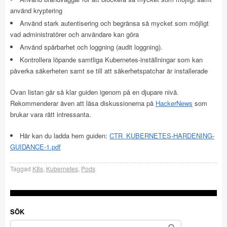
använd kryptering
Använd stark autentisering och begränsa så mycket som möjligt
vad administratörer och användare kan göra
Använd spårbarhet och loggning (audit loggning).
Kontrollera löpande samtliga Kubernetes-inställningar som kan
påverka säkerheten samt se till att säkerhetspatchar är installerade
Ovan listan går så klar guiden igenom på en djupare nivå.
Rekommenderar även att läsa diskussionerna på
HackerNews
som
brukar vara rätt intressanta.
Här kan du ladda hem guiden:
CTR_KUBERNETES-HARDENING-
GUIDANCE-1.pdf
Taggad
K8s
,
Kubernetes
,
Pods
SÖK
Sök