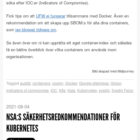
söka efter IOC:er (Indicators of Compromise).
Fick tips om att
UFW ej fungerar
tillsammans med Docker. Även en
rekommendation om att skapa upp SBOM:s för alla dina containers,
som
jag bloggat tidigare om
.
Se även över om ni kan upprätta ett eget container-index och således
få en bättre överblick över vilka containers om används inom
organisationen.
Bild skapad med Midjourney
Taggad
auditd
,
containers
,
cosign
,
Docker
,
Google distroless
,
Gvisor
,
indicators of compromise
,
IOC
,
K8s
,
Kata
,
Kubernetes
,
sysdig
,
Sysdig Falco
2021-08-04
NSA:S SÄKERHETSREDKOMMENDATIONER FÖR
KUBERNETES