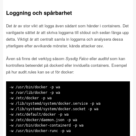
Loggning och spårbarhet
Det är av stor vikt att logga även sådant som händer i containers. Det
vanligaste sättet är att skriva loggarna till stdout och sedan fånga upp
detta. Viktigt är att centralt samla in loggarna och analysera dessa
ytterligare efter avvikande mönster, kända attacker osv.
Även så finns det verktyg såsom
Sysdig Falco
eller
auditd
som kan
kontrollera beteendet på dockerd eller inviduella containers. Exempel
på hur audit.rules kan se ut för docker:
-w /usr/bin/docker -p wa
-w /var/lib/docker -p wa
-w /etc/docker -p wa
-w /lib/systemd/system/docker.service -p wa
-w /lib/systemd/system/docker.socket -p wa
-w /etc/default/docker -p wa
-w /etc/docker/daemon.json -p wa
-w /usr/bin/docker-containerd -p wa
-w /usr/bin/docker-runc -p wa