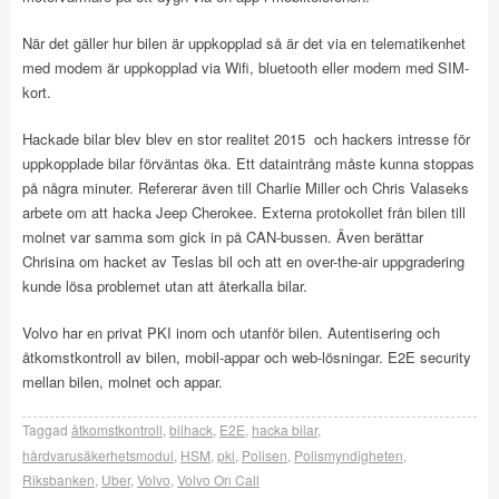
När det gäller hur bilen är uppkopplad så är det via en telematikenhet
med modem är uppkopplad via Wifi, bluetooth eller modem med SIM-
kort.
Hackade bilar blev blev en stor realitet 2015 och hackers intresse för
uppkopplade bilar förväntas öka. Ett dataintrång måste kunna stoppas
på några minuter. Refererar även till Charlie Miller och Chris Valaseks
arbete om att hacka Jeep Cherokee. Externa protokollet från bilen till
molnet var samma som gick in på CAN-bussen. Även berättar
Chrisina om hacket av Teslas bil och att en over-the-air uppgradering
kunde lösa problemet utan att återkalla bilar.
Volvo har en privat PKI inom och utanför bilen. Autentisering och
åtkomstkontroll av bilen, mobil-appar och web-lösningar. E2E security
mellan bilen, molnet och appar.
Taggad
åtkomstkontroll
,
bilhack
,
E2E
,
hacka bilar
,
hårdvarusäkerhetsmodul
,
HSM
,
pki
,
Polisen
,
Polismyndigheten
,
Riksbanken
,
Uber
,
Volvo
,
Volvo On Call