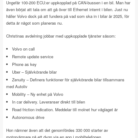
Ungefär 100-200 ECU:er uppkopplad på CAN-bussen i en bil. Man har
även börjat att tala om att gå över till Ethernet internt i bilen. Just nu
håller Volvo dock på att fundera på vad som ska in i bilar år 2025, för
detta är något som planeras nu.
Christinas avdelning jobbar med uppkopplade tjänster såsom:
Volvo on call
Remote update service
Phone as key
Uber – Självkörande bilar
Zenuity – Definera funktioner för självkörande bilar tillsammans
med Autoliv
Mobility – Ny enhet på Volvo
In car delivery. Leveranser direkt till bilen
Road friction indication. Meddelar till molnet hur väglaget är
Autonomous drive
Hon nämner även att det genomfördes 330 000 starter av
motorvärmare på ett dygn via en app i mobiltelefonen.