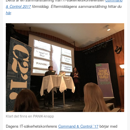
& Control 2017
förmiddag. Eftermiddagens sammanställning hittar du
här
.
Klart det finns en PANIK-knapp
Dagens IT-säkerhetskonferens
Command & Control ’17
börjar med