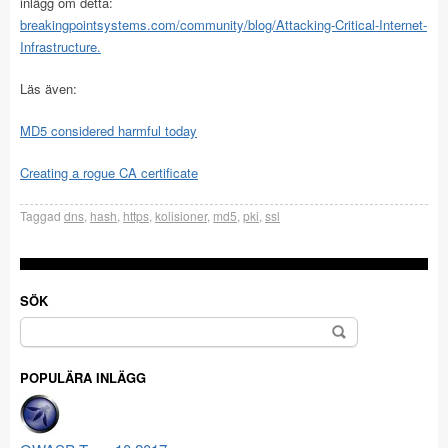
inlägg om detta:
breakingpointsystems.com/community/blog/Attacking-Critical-Internet-
Infrastructure.
Läs även:
MD5 considered harmful today
Creating a rogue CA certificate
Taggad
dns
,
hash
,
https
,
kolisioner
,
md5
,
pki
,
ssl
SÖK
Sök
efter:
POPULÄRA INLÄGG