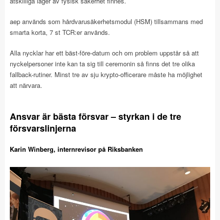
åtskilliga lager av fysisk säkerhet finnes.
aep används som hårdvarusäkerhetsmodul (HSM) tillsammans med
smarta korta, 7 st TCR:er används.
Alla nycklar har ett bäst-före-datum och om problem uppstår så att
nyckelpersoner inte kan ta sig till ceremonin så finns det tre olika
fallback-rutiner. Minst tre av sju krypto-officerare måste ha möjlighet
att närvara.
Ansvar är bästa försvar – styrkan i de tre
försvarslinjerna
Karin Winberg, internrevisor på Riksbanken