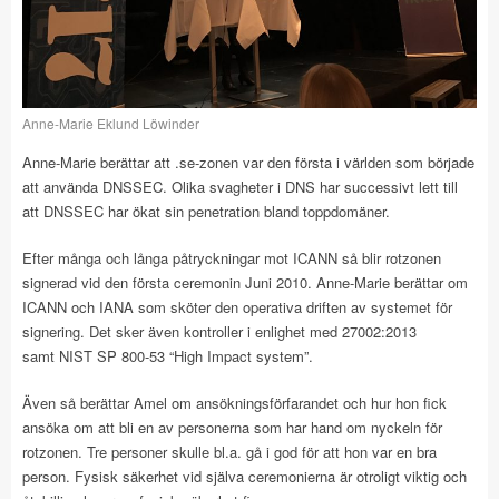
Anne-Marie Eklund Löwinder
Anne-Marie berättar att .se-zonen var den första i världen som började
att använda DNSSEC. Olika svagheter i DNS har successivt lett till
att DNSSEC har ökat sin penetration bland toppdomäner.
Efter många och långa påtryckningar mot ICANN så blir rotzonen
signerad vid den första ceremonin Juni 2010. Anne-Marie berättar om
ICANN och IANA som sköter den operativa driften av systemet för
signering. Det sker även kontroller i enlighet med 27002:2013
samt NIST SP 800-53 “High Impact system”.
Även så berättar Amel om ansökningsförfarandet och hur hon fick
ansöka om att bli en av personerna som har hand om nyckeln för
rotzonen. Tre personer skulle bl.a. gå i god för att hon var en bra
person. Fysisk säkerhet vid själva ceremonierna är otroligt viktig och