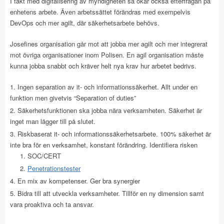
I takt med digitalisering av myndigheten så ökar också efterfrågan på
enhetens arbete. Även arbetssättet förändras med exempelvis
DevOps och mer agilt, där säkerhetsarbete behövs.
Josefines organisation går mot att jobba mer agilt och mer integrerat
mot övriga organisationer inom Polisen. En agil organisation måste
kunna jobba snabbt och kräver helt nya krav hur arbetet bedrivs.
Ingen separation av it- och informationssäkerhet. Allt under en
funktion men givetvis “Separation of duties”
Säkerhetsfunktionen ska jobba nära verksamheten. Säkerhet är
inget man lägger till på slutet.
Riskbaserat it- och informationssäkerhetsarbete. 100% säkerhet är
inte bra för en verksamhet, konstant förändring. Identifiera risken
SOC/CERT
Penetrationstester
En mix av kompetenser. Ger bra synergier
Bidra till att utveckla verksamheter. Tillför en ny dimension samt
vara proaktiva och ta ansvar.