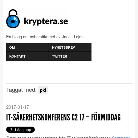
En blogg om cybersäkerhet av Jonas Lejon
OM
NYHETSBREV
KONTAKT
TWITTER
Taggat med:
pki
2017-01-17
IT-SÄKERHETSKONFERENS C2 17 – FÖRMIDDAG
Detta är en sammanställning från IT-säkerhetskonferensen
Command