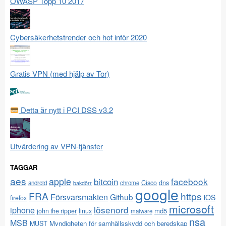
OWASP Topp 10 2017
Cybersäkerhetstrender och hot inför 2020
Gratis VPN (med hjälp av Tor)
Detta är nytt i PCI DSS v3.2
Utvärdering av VPN-tjänster
TAGGAR
aes
apple
facebook
bitcoin
Cisco
dns
android
chrome
bakdörr
google
FRA
https
Försvarsmakten
Github
iOS
firefox
microsoft
lösenord
iphone
md5
john the ripper
linux
malware
nsa
MSB
Myndigheten för samhällsskydd och beredskap
MUST