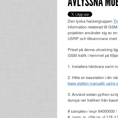
AVLYSSNA MOB
Den tyska hackergruppen
T
information relaterad till GS
projekten använder sig av e
USRP och tillsammans med
Priset på denna utrustning li
GSM trafik i hemmet på följan
1. Installera hårdvara samt
2. Hitta en basstation i din n
base station manually using
3. Använd sedan python-script
dumpa ner trafiken från bass
# samples=`expr 64000000 / 1
# ./usrp_rx_cfile.py -d 118 