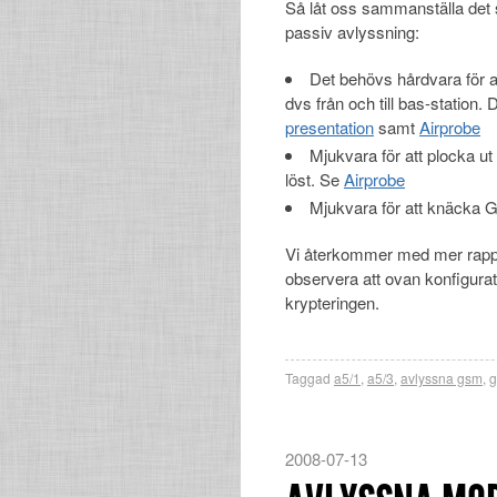
Så låt oss sammanställa det s
passiv avlyssning:
Det behövs hårdvara för at
dvs från och till bas-station. 
presentation
samt
Airprobe
Mjukvara för att plocka u
löst. Se
Airprobe
Mjukvara för att knäcka 
Vi återkommer med mer rappo
observera att ovan konfigura
krypteringen.
Taggad
a5/1
,
a5/3
,
avlyssna gsm
,
2008-07-13