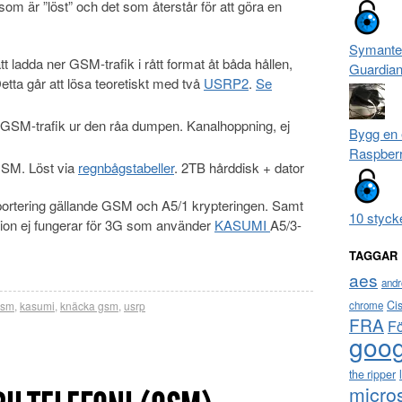
om är ”löst” och det som återstår för att göra en
Symante
t ladda ner GSM-trafik i rått format åt båda hållen,
Guardia
Detta går att lösa teoretiskt med två
USRP2
.
Se
t GSM-trafik ur den råa dumpen. Kanalhoppning, ej
Bygg en 
Raspberr
GSM. Löst via
regnbågstabeller
. 2TB hårddisk + dator
rtering gällande GSM och A5/1 krypteringen. Samt
10 styck
tion ej fungerar för 3G som använder
KASUMI
A5/3-
TAGGAR
aes
andr
Ci
gsm
,
kasumi
,
knäcka gsm
,
usrp
chrome
FRA
F
goog
the ripper
micro