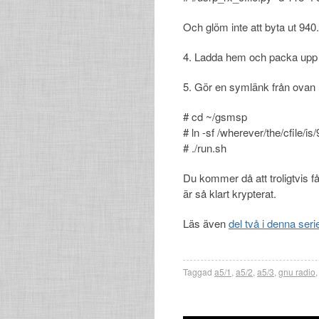
Och glöm inte att byta ut 940
4. Ladda hem och packa up
5. Gör en symlänk från ovan n
# cd ~/gsmsp
# ln -sf /wherever/the/cfile/i
# ./run.sh
Du kommer då att troligtvis f
är så klart krypterat.
Läs även
del två i denna seri
Taggad
a5/1
,
a5/2
,
a5/3
,
gnu radio