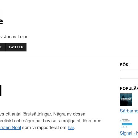
av Jonas Lejon
T
TWITTER
SÖK
Sök
efter:
M
POPULÄR
Sårbarhe
vs ett antal förutsättningar. Några av dessa
eoretiskt och några har bevisats möjliga att lösa med
rsten Nohl
som vi rapporterat om
här
.
Signal -