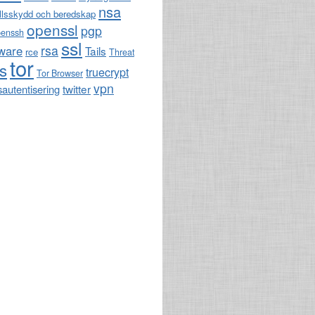
nsa
llsskydd och beredskap
openssl
pgp
penssh
ssl
rsa
ware
Tails
rce
Threat
tor
ls
truecrypt
Tor Browser
vpn
twitter
sautentisering