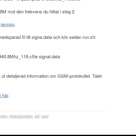
.8M mot den frekvens du hittat i steg 2
p
gsmsp
.
edsparad fil till signa.data och kör sedan run.sh:
s/940.8Mhz_118.cfile signal.data
å ut detaljerad information om GSM-protokollet. Talet
e här
.
,
gsm
,
mjukvaruradio
,
sdr
,
usrp