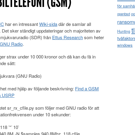
ILTELEFONI (GSM)
för samhä
o
openbsd
ransom
HC
har en intressant
Wiki-sida
där de samlar all
t
M. Det sker ständigt uppdateringar och majoriteten av
Hunting
n mjukvaruradio (SDR) från
Ettus
Research
som heter
tvåfaktor
GNU Radio
.
windows
gger strax under 10 000 kronor och då kan du få in
de sätt:
 mjukvara (GNU Radio)
ärhet med hjälp av följande beskrivning:
Find a GSM
 a USRP
et sr_rx_cfile.py som följer med GNU radio för att
tationfrekvensen under 10 sekunder:
18 ’*’ 10`
-f 940.8M -N $samples 940.8Mhz_118.cfile