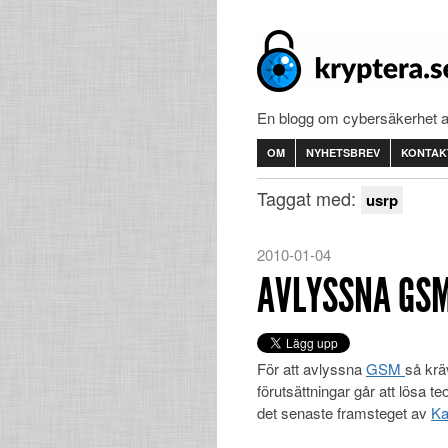
En blogg om cybersäkerhet 
OM
NYHETSBREV
KONTAK
Taggat med:
usrp
2010-01-04
AVLYSSNA GS
För att avlyssna
GSM
så krä
förutsättningar går att lösa t
det senaste framsteget av
Ka