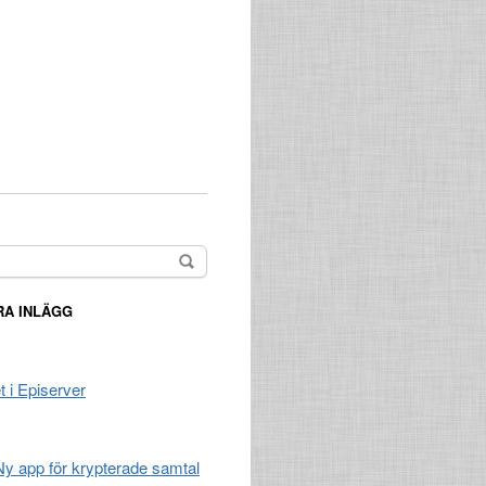
A INLÄGG
t i Episerver
 Ny app för krypterade samtal