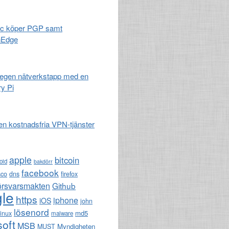
c köper PGP samt
nEdge
egen nätverkstapp med en
y Pi
en kostnadsfria VPN-tjänster
apple
bitcoin
oid
bakdörr
facebook
sco
dns
firefox
örsvarsmakten
Github
le
https
iphone
iOS
john
lösenord
md5
linux
malware
soft
MSB
Myndigheten
MUST