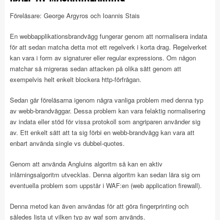
Föreläsare: George Argyros och Ioannis Stais
En webbapplikationsbrandvägg fungerar genom att normalisera indata
för att sedan matcha detta mot ett regelverk i korta drag. Regelverket
kan vara i form av signaturer eller regular expressions. Om någon
matchar så migreras sedan attacken på olika sätt genom att
exempelvis helt enkelt blockera http-förfrågan.
Sedan går föreläsarna igenom några vanliga problem med denna typ
av webb-brandväggar. Dessa problem kan vara felaktig normalisering
av indata eller stöd för vissa protokoll som angriparen använder sig
av. Ett enkelt sätt att ta sig förbi en webb-brandvägg kan vara att
enbart använda single vs dubbel-quotes.
Genom att använda Angluins algoritm så kan en aktiv
inlärningsalgoritm utvecklas. Denna algoritm kan sedan lära sig om
eventuella problem som uppstår i WAF:en (web application firewall).
Denna metod kan även användas för att göra fingerprinting och
således lista ut vilken typ av waf som används.