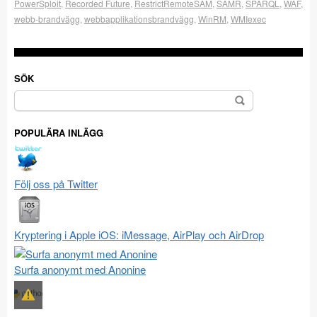
PowerSploit
,
Recorded Future
,
RestrictRemoteSAM
,
SAMR
,
SPARQL
,
WAF
,
webb-brandvägg
,
webbapplikationsbrandvägg
,
WinRM
,
WMIexec
SÖK
Sök
efter:
POPULÄRA INLÄGG
Följ oss på Twitter
Kryptering i Apple iOS: iMessage, AirPlay och AirDrop
Surfa anonymt med Anonine