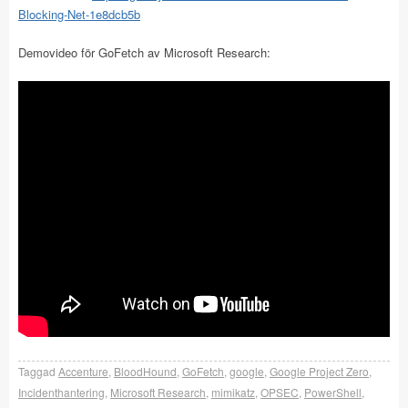
Blocking-Net-1e8dcb5b
Demovideo för GoFetch av Microsoft Research:
Taggad
Accenture
,
BloodHound
,
GoFetch
,
google
,
Google Project Zero
,
Incidenthantering
,
Microsoft Research
,
mimikatz
,
OPSEC
,
PowerShell
,