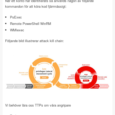
När ett konto har identifierats så används någon av följande
kommandon för att köra kod fjärrmässigt:
PsExec
Remote PowerShell WinRM
WMIexec
Följande bild illustrerar attack kill chain:
Vi behöver lära oss TTPs om våra angripare