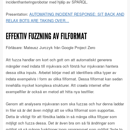
incidenthanteringsrobotar med hjälp av SPARQL.
Presentation:
AUTOMATING INCIDENT RESPONSE: SIT BACK AND
RELAX BOTS ARE TAKING OVER…
EFFEKTIV FUZZNING AV FILFORMAT
Förläsare: Mateusz Jurczyk från Google Project Zero
Att fuzza handlar om kort och gott om att automatiskt generera
mängder med indata till mjukvara och förstå hur mjukvaran hantera
dessa olika inputs. Arbetet börjar med att identifiera olika typer av
indata exempelvis i form av olika filformat. Dessa filformat kan sedan
innehålla mycket komplexa strukturer. Att crawla internet efter
exempelfiler är också en metod att hitta nya testfiler.
Genom att analysera mjukvaran som ska fuzzas och hur denna laddar
in filer så är det även möjligt att se vilka filformat som supportas.
Detta är viktigt för att försöka ladda in så många olika filtyper som
möjligt och fuzza dessa. Det är även bra om så få ändringar som
möjligt nå så många funktioner inom programmet som möjligt “byte to