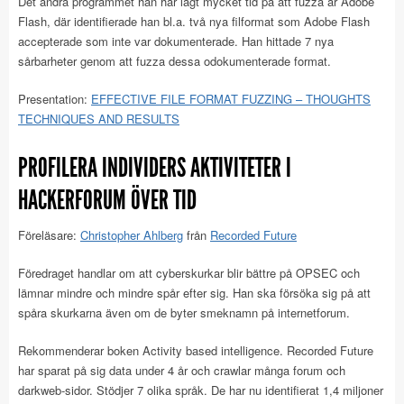
Det andra programmet han har lagt mycket tid på att fuzza är Adobe
Flash, där identifierade han bl.a. två nya filformat som Adobe Flash
accepterade som inte var dokumenterade. Han hittade 7 nya
sårbarheter genom att fuzza dessa odokumenterade format.
Presentation:
EFFECTIVE FILE FORMAT FUZZING – THOUGHTS
TECHNIQUES AND RESULTS
PROFILERA INDIVIDERS AKTIVITETER I
HACKERFORUM ÖVER TID
Föreläsare:
Christopher Ahlberg
från
Recorded Future
Föredraget handlar om att cyberskurkar blir bättre på OPSEC och
lämnar mindre och mindre spår efter sig. Han ska försöka sig på att
spåra skurkarna även om de byter smeknamn på internetforum.
Rekommenderar boken Activity based intelligence. Recorded Future
har sparat på sig data under 4 år och crawlar många forum och
darkweb-sidor. Stödjer 7 olika språk. De har nu identifierat 1,4 miljoner