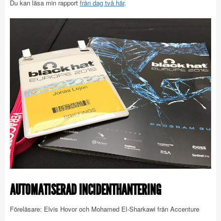
Du kan läsa min rapport
från dag två här
.
AUTOMATISERAD INCIDENTHANTERING
Föreläsare: Elvis Hovor och Mohamed El-Sharkawi från Accenture