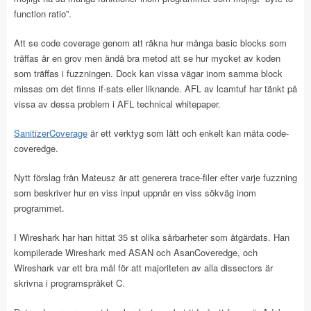
function ratio”.
Att se code coverage genom att räkna hur många basic blocks som
träffas är en grov men ändå bra metod att se hur mycket av koden
som träffas i fuzzningen. Dock kan vissa vägar inom samma block
missas om det finns if-sats eller liknande. AFL av lcamtuf har tänkt på
vissa av dessa problem i AFL technical whitepaper.
SanitizerCoverage
är ett verktyg som lätt och enkelt kan mäta code-
coveredge.
Nytt förslag från Mateusz är att generera trace-filer efter varje fuzzning
som beskriver hur en viss input uppnår en viss sökväg inom
programmet.
I Wireshark har han hittat 35 st olika sårbarheter som åtgärdats. Han
kompilerade Wireshark med ASAN och AsanCoveredge, och
Wireshark var ett bra mål för att majoriteten av alla dissectors är
skrivna i programspråket C.