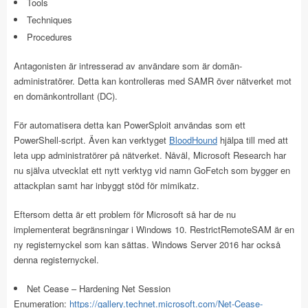
Tools
Techniques
Procedures
Antagonisten är intresserad av användare som är domän-
administratörer. Detta kan kontrolleras med SAMR över nätverket mot
en domänkontrollant (DC).
För automatisera detta kan PowerSploit användas som ett
PowerShell-script. Även kan verktyget
BloodHound
hjälpa till med att
leta upp administratörer på nätverket. Nåväl, Microsoft Research har
nu själva utvecklat ett nytt verktyg vid namn GoFetch som bygger en
attackplan samt har inbyggt stöd för mimikatz.
Eftersom detta är ett problem för Microsoft så har de nu
implementerat begränsningar i Windows 10. RestrictRemoteSAM är en
ny registernyckel som kan sättas. Windows Server 2016 har också
denna registernyckel.
Net Cease – Hardening Net Session
Enumeration:
https://gallery.technet.microsoft.com/Net-Cease-