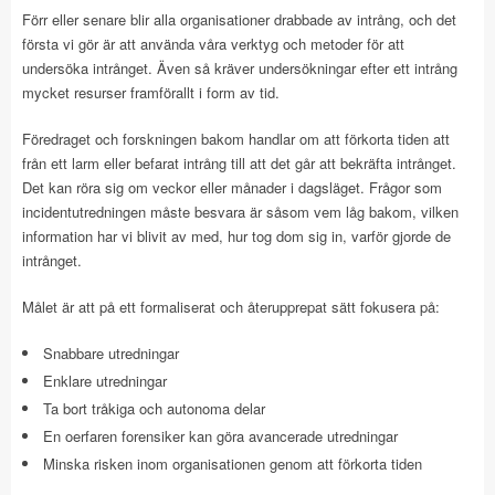
Förr eller senare blir alla organisationer drabbade av intrång, och det
första vi gör är att använda våra verktyg och metoder för att
undersöka intrånget. Även så kräver undersökningar efter ett intrång
mycket resurser framförallt i form av tid.
Föredraget och forskningen bakom handlar om att förkorta tiden att
från ett larm eller befarat intrång till att det går att bekräfta intrånget.
Det kan röra sig om veckor eller månader i dagsläget. Frågor som
incidentutredningen måste besvara är såsom vem låg bakom, vilken
information har vi blivit av med, hur tog dom sig in, varför gjorde de
intrånget.
Målet är att på ett formaliserat och återupprepat sätt fokusera på:
Snabbare utredningar
Enklare utredningar
Ta bort tråkiga och autonoma delar
En oerfaren forensiker kan göra avancerade utredningar
Minska risken inom organisationen genom att förkorta tiden