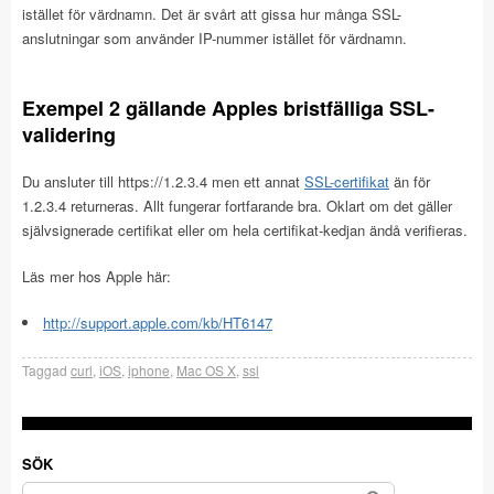
istället för värdnamn. Det är svårt att gissa hur många SSL-
anslutningar som använder IP-nummer istället för värdnamn.
Exempel 2 gällande Apples bristfälliga SSL-
validering
Du ansluter till https://1.2.3.4 men ett annat
SSL-certifikat
än för
1.2.3.4 returneras. Allt fungerar fortfarande bra. Oklart om det gäller
självsignerade certifikat eller om hela certifikat-kedjan ändå verifieras.
Läs mer hos Apple här:
http://support.apple.com/kb/HT6147
Taggad
curl
,
iOS
,
iphone
,
Mac OS X
,
ssl
SÖK
Sök