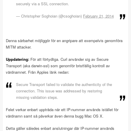
securely via a SSL connection.
— Christopher Soghoian (@csoghoian)
February 21, 2014
Denna sårbarhet möjliggör för en angripare att exempelvis genomföra
MITM attacker.
Uppdatering:
För att förtydliga. Curl använder sig av Secure
Transport (aka darwin-ssl) som genomför bristfällig kontroll av
värdnamnet. Från Apples länk nedan:
Secure Transport failed to validate the authenticity of the
connection. This issue was addressed by restoring
missing validation steps.
Felet verkar enbart uppträda när ett IP-nummer används istället för
värdnamn samt så påverkar även denna bugg Mac OS X.
Detta gäller således enbart anslutningar där IP-nummer används