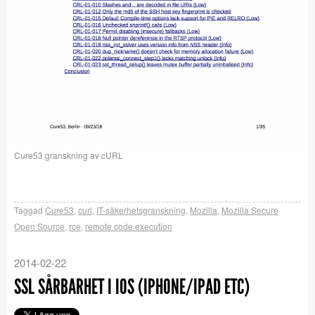
Cure53 granskning av cURL
Taggad
Cure53
,
curl
,
IT-säkerhetsgranskning
,
Mozilla
,
Mozilla Secure
Open Source
,
rce
,
remote code execution
2014-02-22
SSL SÅRBARHET I IOS (IPHONE/IPAD ETC)