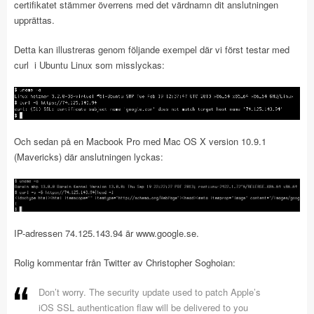
certifikatet stämmer överrens med det värdnamn dit anslutningen
upprättas.
Detta kan illustreras genom följande exempel där vi först testar med
curl i Ubuntu Linux som misslyckas:
Och sedan på en Macbook Pro med Mac OS X version 10.9.1
(Mavericks) där anslutningen lyckas:
IP-adressen 74.125.143.94 är www.google.se.
Rolig kommentar från Twitter av Christopher Soghoian:
Don’t worry. The security update used to patch Apple’s
iOS SSL authentication flaw will be delivered to you