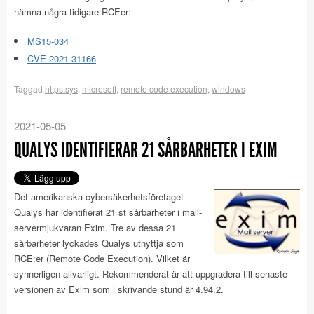
nämna några tidigare RCEer:
MS15-034
CVE-2021-31166
Taggad
https.sys
,
microsoft
,
remote code execution
,
windows
2021-05-05
QUALYS IDENTIFIERAR 21 SÅRBARHETER I EXIM
Det amerikanska cybersäkerhetsföretaget
Qualys har identifierat 21 st sårbarheter i mail-
servermjukvaran Exim. Tre av dessa 21
sårbarheter lyckades Qualys utnyttja som
RCE:er (Remote Code Execution). Vilket är
synnerligen allvarligt. Rekommenderat är att uppgradera till senaste
versionen av Exim som i skrivande stund är 4.94.2.