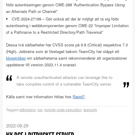
förbi autentiseringen genom CWE-288 ”Authentication Bypass Using
an Alternate Path or Channel”
CVE-2024-27199 – Gör också att det är möjligt att ta sig förbi
autentisering i webbkomponenten genom CWE-22 ”Improper Limitation
of a Pathname to a Restricted Directory/Path Traversal”
Dessa två sårbarheter har CVSS score på 9.8 (Critical) respektive 7.3
(High). Jetbrains som är företaget bakom TeamCity har släppt ett
blogginlägg
om sårbarheterna samt rekommenderar att organisationer
uppdaterar till version 2023.11.4 snarast.
A remote unauthenticated attacker can leverage this to
take complete control of a vulnerable TeamCity server.
Källa samt mer information hittas hos
Rapid7
.
Taggad
jetbreains
,
rce
,
remote code execution
,
teamcity
2022-08-29