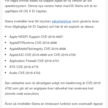
För några timmar sedan så släppte Apple en ny version av sitt
operativsystem. Denna nya version heter macOS Sierra och är en
uppföljare till OS X El Capitan.
Sierra innehåller över 60 stycken
säkerhetsfixar
(som givetvis även
finns tillgängliga för El Capitan) och här är ett axplock av dessa:
Apple HSSPI Support CVE-2016-4697:
AppleEFIRuntime CVE-2016-4696
AppleMobileFileIntegrity CVE-2016-4698
AppleUUC CVE-2016-4699 och CVE-2016-4700
Application Firewall CVE-2016-4701
ATS CVE-2016-4779
Audio CVE-2016-4702
Den sårbarhet som är allvarligast enligt min bedömning är CVE-2016-
4702 som gör att en angripare över nätverket kan exekvera kod
(remote code execution).
Även så innehåller Sierra en intressant funktion som eventuellt öppnar