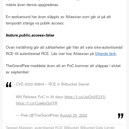
måste även denna uppgraderas.
En workaround har även släppts av Atlassian som går ut på att
temporärt stänga va publik access:
feature.public.access=false
Ovan inställning gör att sårbarheten går från att vara icke-autentiserad
RCE till autentiserad RCE. Läs mer hos Atlassian på
följande länk
.
TheGrandPew meddelar även att en PoC kommer att släppas i slutet
av september:
CVE-2022-36804 – RCE in Bitbucket Server
Will Release PoC in 30 days.
https://t.co/JpiOoVELYU
https://t.co/Cuw6xGxlYR
— Pew (@TheGrandPew)
August 25, 2022
Taggad
Atlassian
,
autentiserad RCE
,
Bitbucket
,
Bitbucket Data Center
,