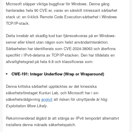
Microsoft släpper viktiga buggfixar för Windows. Denna gång
hanterades hela 90 CVE:er, varav en särskilt intressant sårbarhet
stack ut: en 0-klick Remote Code Execution-sårbarhet i Windows
TCP/IP-stack.
Detta innebär att skadlig kod kan fjärrexekveras på en Windows-
server eller klient utan någon som helst användarinteraktion.
Sårbarheten har identifierats som CVE-2024-38063 och återfinns
specifikt i IPv6-delarna av TCP/IP-stacken. Den har tilldelats en
allvarlighetsgrad på hela 9.8 och klassificeras som:
CWE-191: Integer Underflow (Wrap or Wraparound)
Denna kritiska sårbarhet upptäcktes av det kinesiska
säkerhetsföretaget Kunlun Lab, och Microsoft har i sin
säkerhetsrådgivning
angivit
att risken för utnyttjande är hög:
Exploitation More Likely
.
Rekommenderad åtgärd är att stänga av IPv6 temporärt alternativt
installera denna månads säkerhetspatch.