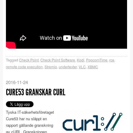
Taggad
Check Point
,
Check Point Software
,
Kodi
,
PopcornTime
,
rce
,
remote code execution
,
Stremio
,
undertexter
,
VLC
,
XBMC
2016-11-24
CURE53 GRANSKAR CURL
Tyska IT-säkerhetsföretaget
Cure53 har nu släppt en
rapport gällande granskning
av cURL. Granskningen