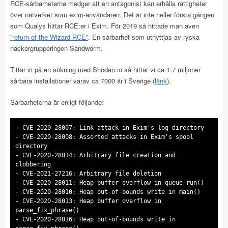
RCE-sårbarheterna medger att en antagonist kan erhålla rättigheter
över nätverket som exim-användaren. Det är inte heller första gången
som Qualys hittar RCE:er i Exim. För 2019 så hittade man även
”return of the Wizard RCE”
. En sårbarhet som utnyttjas av ryska
hackergrupperingen Sandworm.
Tittar vi på en sökning med Shodan.io så hittar vi ca 1.7 miljoner
sårbara installationer varav ca 7000 är i Sverige (
länk
).
Sårbarheterna är enligt följande:
- CVE-2020-28007: Link attack in Exim's log directory
- CVE-2020-28008: Assorted attacks in Exim's spool
directory
- CVE-2020-28014: Arbitrary file creation and
clobbering
- CVE-2021-27216: Arbitrary file deletion
- CVE-2020-28011: Heap buffer overflow in queue_run()
- CVE-2020-28010: Heap out-of-bounds write in main()
- CVE-2020-28013: Heap buffer overflow in
parse_fix_phrase()
- CVE-2020-28016: Heap out-of-bounds write in