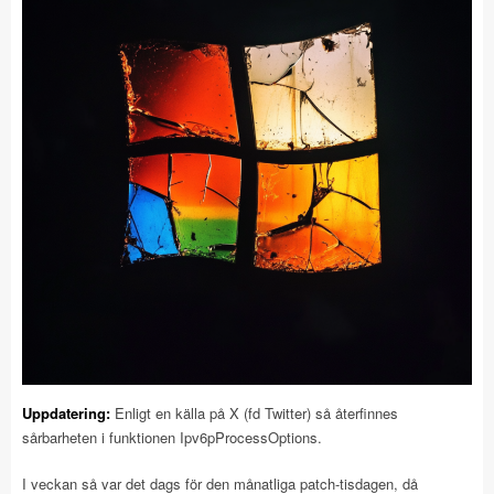
Uppdatering:
Enligt en källa på X (fd Twitter) så återfinnes
sårbarheten i funktionen Ipv6pProcessOptions.
I veckan så var det dags för den månatliga patch-tisdagen, då