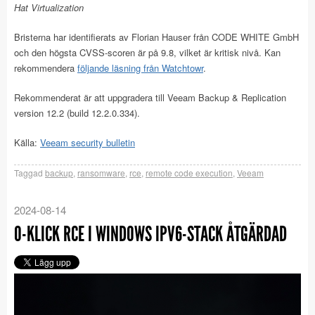
Hat Virtualization
Bristerna har identifierats av Florian Hauser från CODE WHITE GmbH
och den högsta CVSS-scoren är på 9.8, vilket är kritisk nivå. Kan
rekommendera
följande läsning från Watchtowr
.
Rekommenderat är att uppgradera till Veeam Backup & Replication
version 12.2 (build 12.2.0.334).
Källa:
Veeam security bulletin
Taggad
backup
,
ransomware
,
rce
,
remote code execution
,
Veeam
2024-08-14
0-KLICK RCE I WINDOWS IPV6-STACK ÅTGÄRDAD