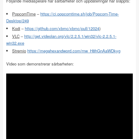
Följande mediaspelare har sårbarheter och uppdateringar har släppts:
PopcornTime
–
https://ci.popcorntime.sh/job/Popcorn-Time-
Desktop/249
Kodi
–
https://github.com/xbmc/xbmc/pull/12024
)
VLC
–
http://get.videolan.org/vlc/2.2.5.1/win32/vlc-2.2.5.1-
win32.exe
Stremio
https://megahexandword.com/rnw_H8hGnAaWDkyg
Video som demonstrerar sårbarheten: