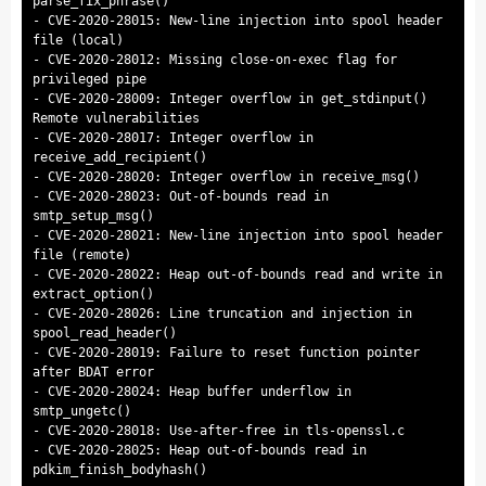
parse_fix_phrase()
- CVE-2020-28015: New-line injection into spool header
file (local)
- CVE-2020-28012: Missing close-on-exec flag for
privileged pipe
- CVE-2020-28009: Integer overflow in get_stdinput()
Remote vulnerabilities
- CVE-2020-28017: Integer overflow in
receive_add_recipient()
- CVE-2020-28020: Integer overflow in receive_msg()
- CVE-2020-28023: Out-of-bounds read in
smtp_setup_msg()
- CVE-2020-28021: New-line injection into spool header
file (remote)
- CVE-2020-28022: Heap out-of-bounds read and write in
extract_option()
- CVE-2020-28026: Line truncation and injection in
spool_read_header()
- CVE-2020-28019: Failure to reset function pointer
after BDAT error
- CVE-2020-28024: Heap buffer underflow in
smtp_ungetc()
- CVE-2020-28018: Use-after-free in tls-openssl.c
- CVE-2020-28025: Heap out-of-bounds read in
pdkim_finish_bodyhash()