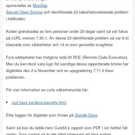
sponsrades av
Mozillas
Secure Open Source
och identifierade 23 säkerhetsrelaterade problem
i källkoden.
Koden granskades av fem personer under 20 dagar samt så var fokus
på cURL version 7.50.1. Av dessa 23 identifierade problem så var 9 st
klassade som sårbarheter och 14 st som generella svagheter.
Fyra sårbarheter kan troligtvis leda till RCE (Remote Code Execution).
Men du kan dock vara lugn för samtliga dessa rapporterade brister har
åtgärdats den 2:a November och en uppgradering 7.71.0 löser
problemen.
För mer information se curls säkerhetssida här:
curl.haxx.se/docs/security.html
Eller loggen för åtgärder som finnes på
Google Docs
.
Samt så kan du ladda hem Cure53:s rapport som PDF i sin helhet här
nedan. Som vanligt så är det alltid intressant att läsa andras