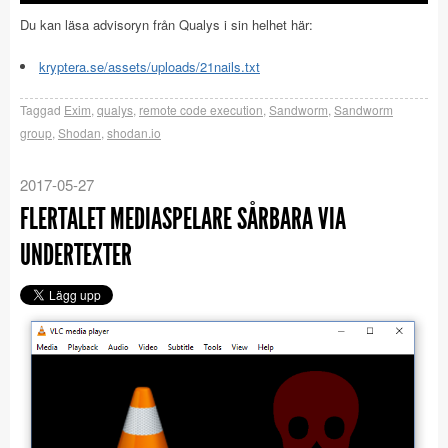
Du kan läsa advisoryn från Qualys i sin helhet här:
kryptera.se/assets/uploads/21nails.txt
Taggad
Exim
,
qualys
,
remote code execution
,
Sandworm
,
Sandworm
group
,
Shodan
,
shodan.io
2017-05-27
FLERTALET MEDIASPELARE SÅRBARA VIA
UNDERTEXTER