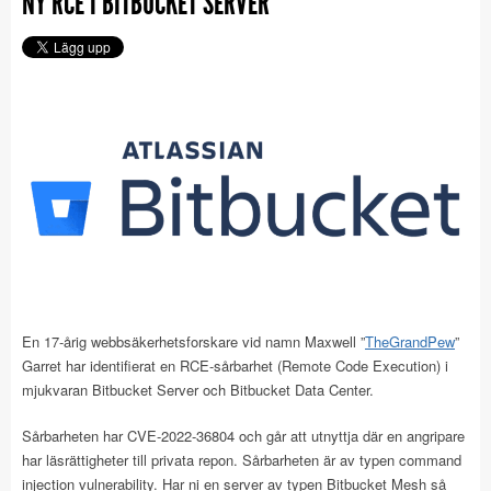
NY RCE I BITBUCKET SERVER
En 17-årig webbsäkerhetsforskare vid namn Maxwell ”
TheGrandPew
”
Garret har identifierat en RCE-sårbarhet (Remote Code Execution) i
mjukvaran Bitbucket Server och Bitbucket Data Center.
Sårbarheten har CVE-2022-36804 och går att utnyttja där en angripare
har läsrättigheter till privata repon. Sårbarheten är av typen command
injection vulnerability. Har ni en server av typen Bitbucket Mesh så