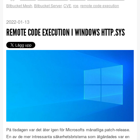
Bitbucket Mesh
,
Bitbucket Server
,
CVE
,
rce
,
remote code execution
2022-01-13
REMOTE CODE EXECUTION I WINDOWS HTTP.SYS
På tisdagen var det åter igen för Microsofts månatliga patch-release.
En av de mer intressanta säkerhetsbristerna som åtgärdades var en