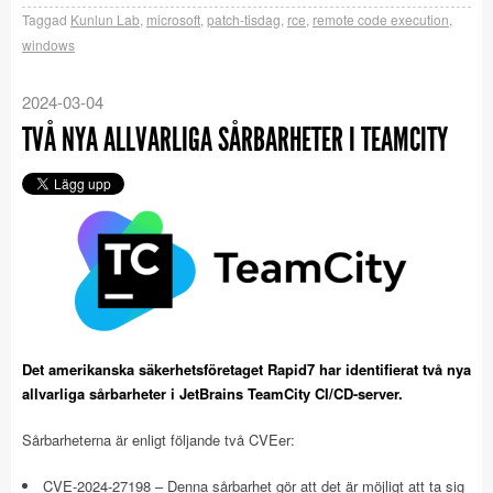
Taggad
Kunlun Lab
,
microsoft
,
patch-tisdag
,
rce
,
remote code execution
,
windows
2024-03-04
TVÅ NYA ALLVARLIGA SÅRBARHETER I TEAMCITY
Det amerikanska säkerhetsföretaget Rapid7 har identifierat två nya
allvarliga sårbarheter i JetBrains TeamCity CI/CD-server.
Sårbarheterna är enligt följande två CVEer:
CVE-2024-27198 – Denna sårbarhet gör att det är möjligt att ta sig