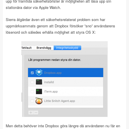
upp för framtida säkerhetsbrister är möjligheten att låsa upp sin
stationära dator via Apple Watch.
Sierra åtgärdar även ett säkerhetsrelaterat problem som har
uppmärksammats genom att Dropbox försöker ”sno” användarens
lösenord och således erhålla möjlighet att styra OS X:
Men detta behöver inte Dropbox göra längre då användaren nu får en