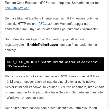
Remote Code Execution (RCE) brist i http.sys. Sårbarheten har fått
CVE-2022-21907
.
Denna sårbarhet återfinns i hanteringen av HTTP-headers och mer
specifikt HTTP trailers (
RFC7230
) och Microsoft uppger att
sårbarheten kan utnyttjas för att spridas per automatik ”wormable”.
Som förmildrande åtgärd har Microsoft uppget att ta bort
registernyckeln
EnableTrailerSupport
om den finns under denna
sökväg:
HKEY_LOCAL_MACHINE\System\CurrentControlSet\Services\HT
TP\Parameters
Värt att notera är också att den har en CVSS base score på 9.8 av
10. Microsoft uppger även att standardinstallationer av Windows
Server 2019 och Windows 10 version 1809 inte är sårbara, utan enbart
om man manuellt slår på EnableTrailerSupport. Sårbarheten finns inte
i Windows 10, version 1909.
Det är inte första gången som brister identifieras i http.sys, för att