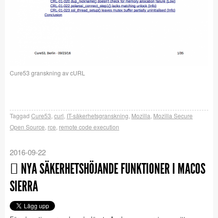
Cure53 granskning av cURL
Taggad
Cure53
,
curl
,
IT-säkerhetsgranskning
,
Mozilla
,
Mozilla Secure
Open Source
,
rce
,
remote code execution
2016-09-22
 NYA SÄKERHETSHÖJANDE FUNKTIONER I MACOS
SIERRA