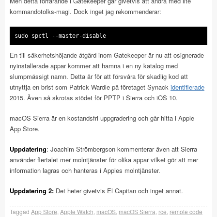
Men detta förfarande i Gatekeeper går givetvis att ändra med lite
kommandotolks-magi. Dock inget jag rekommenderar:
En till säkerhetshöjande åtgärd inom Gatekeeper är nu att osignerade
nyinstallerade appar kommer att hamna i en ny katalog med
slumpmässigt namn. Detta är för att försvåra för skadlig kod att
utnyttja en brist som Patrick Wardle på företaget Synack
identifierade
2015. Även så skrotas stödet för PPTP i Sierra och iOS 10.
macOS Sierra är en kostandsfri uppgradering och går hitta i Apple
App Store.
Uppdatering
: Joachim Strömbergson kommenterar även att Sierra
använder flertalet mer molntjänster för olika appar vilket gör att mer
information lagras och hanteras i Apples molntjänster.
Uppdatering 2:
Det heter givetvis El Capitan och inget annat.
Taggad
App Store
,
Apple Watch
,
macOS
,
macOS Sierra
,
rce
,
remote code