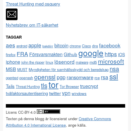
Threat Hunting med osquery
Nyhetsbrev om IT-säkerhet
TAGGAR
aes
apple
facebook
bitcoin
Cisco
dns
android
chrome
bakdörr
google
FRA
https
Försvarsmakten
Github
iOS
firefox
microsoft
lösenord
iphone
md5
john the ripper
linux
malware
nsa
MSB
Myndigheten för samhällsskydd och beredskap
MUST
ssl
openssl
pgp
rsa
ransomware
rce
openssh
openbsd
tor
tls
Tails
truecrypt
Threat Hunting
Tor Browser
vpn
twitter
tvåfaktorsautentisering
windows
Licens CC-BY-4.0
Texten på denna blogg är licensierat under
Creative Commons
Attribution 4.0 International License
, ange källa.