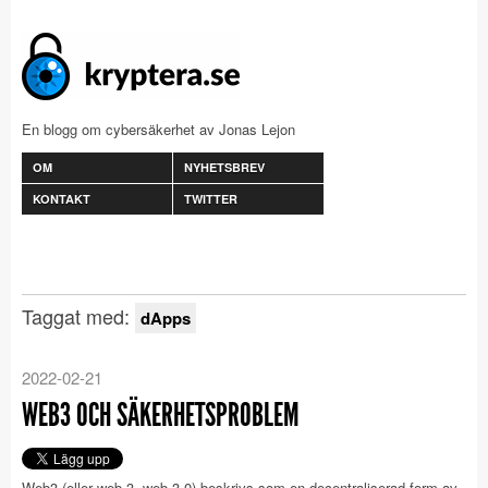
En blogg om cybersäkerhet av Jonas Lejon
OM
NYHETSBREV
KONTAKT
TWITTER
Taggat med:
dApps
2022-02-21
WEB3 OCH SÄKERHETSPROBLEM
Web3 (eller web 3, web 3.0) beskrivs som en decentraliserad form av