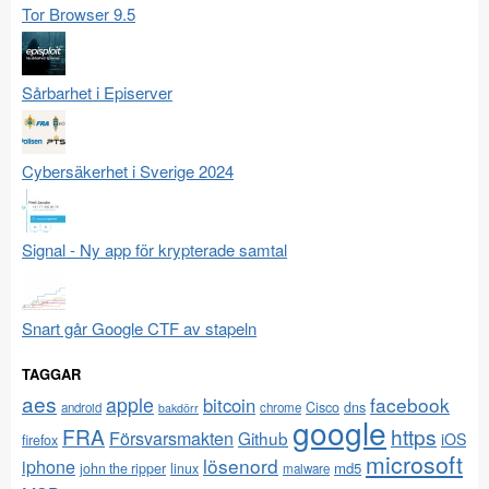
Tor Browser 9.5
Sårbarhet i Episerver
Cybersäkerhet i Sverige 2024
Signal - Ny app för krypterade samtal
Snart går Google CTF av stapeln
TAGGAR
aes
apple
facebook
bitcoin
Cisco
dns
android
chrome
bakdörr
google
FRA
https
Försvarsmakten
Github
iOS
firefox
microsoft
lösenord
iphone
md5
john the ripper
linux
malware