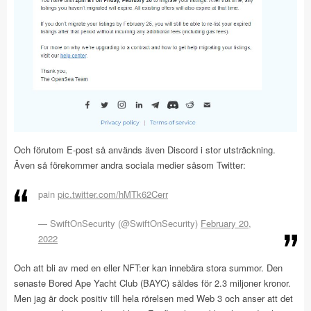
Och förutom E-post så används även Discord i stor utsträckning.
Även så förekommer andra sociala medier såsom Twitter:
pain
pic.twitter.com/hMTk62Cerr
— SwiftOnSecurity (@SwiftOnSecurity)
February 20,
2022
Och att bli av med en eller NFT:er kan innebära stora summor. Den
senaste Bored Ape Yacht Club (BAYC) såldes för 2.3 miljoner kronor.
Men jag är dock positiv till hela rörelsen med Web 3 och anser att det