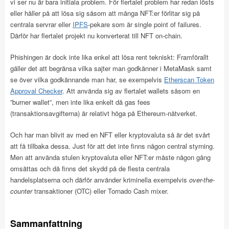
vi ser nu är bara initiala problem. För flertalet problem har redan lösts
eller håller på att lösa sig såsom att många NFT:er förlitar sig på
centrala servrar eller
IPFS
-pekare som är single point of failures.
Därför har flertalet projekt nu konverterat till NFT on-chain.
Phishingen är dock inte lika enkel att lösa rent tekniskt: Framförallt
gäller det att begränsa vilka sajter man godkänner i MetaMask samt
se över vilka godkännande man har, se exempelvis
Etherscan Token
Approval Checker
. Att använda sig av flertalet wallets såsom en
”burner wallet”, men inte lika enkelt då gas fees
(transaktionsavgifterna) är relativt höga på Ethereum-nätverket.
Och har man blivit av med en NFT eller kryptovaluta så är det svårt
att få tillbaka dessa. Just för att det inte finns någon central styrning.
Men att använda stulen kryptovaluta eller NFT:er måste någon gång
omsättas och då finns det skydd på de flesta centrala
handelsplatserna och därför använder kriminella exempelvis
over-the-
counter
transaktioner (OTC) eller Tornado Cash mixer.
Sammanfattning