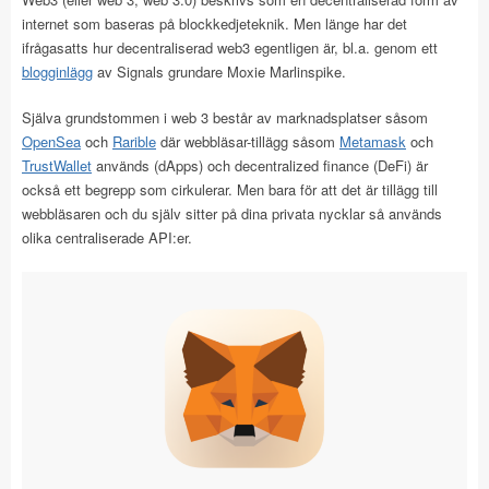
internet som baseras på blockkedjeteknik. Men länge har det
ifrågasatts hur decentraliserad web3 egentligen är, bl.a. genom ett
blogginlägg
av Signals grundare Moxie Marlinspike.
Själva grundstommen i web 3 består av marknadsplatser såsom
OpenSea
och
Rarible
där webbläsar-tillägg såsom
Metamask
och
TrustWallet
används (dApps) och decentralized finance (DeFi) är
också ett begrepp som cirkulerar. Men bara för att det är tillägg till
webbläsaren och du själv sitter på dina privata nycklar så används
olika centraliserade API:er.