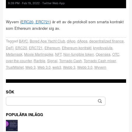
Wyvern (
ERC20, ERC721
) är ett av de protokoll som smarta kontrakt
som Ethereum använder sig av.
Taggad
BAYC
,
Bored Ape Yacht Club
,
dApp
,
dApps
,
decentralized finance
,
DeFi
,
ERC20
,
ERC721
,
Ethereum
,
Ethereum-kontrakt
,
kryptovaluta
,
Metamask
,
Moxie Marlinspike
,
NFT
,
Non-fungible token
,
Opensea
,
OTC
,
over-the-counter
,
Rarible
,
Signal
,
Tornado Cash
,
Tornado Cash mixer
,
TrustWallet
,
Web 3
,
Web 3.0
,
web3
,
Webb 3
,
Webb 3.0
,
Wyvern
SÖK
Sök
efter:
POPULÄRA INLÄGG