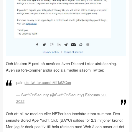
Och förutom E-post så används även Discord i stor utsträckning.
Även så förekommer andra sociala medier såsom Twitter:
pain
pic.twitter.com/hMTk62Cerr
— SwiftOnSecurity (@SwiftOnSecurity)
February 20,
2022
Och att bli av med en eller NFT:er kan innebära stora summor. Den
senaste Bored Ape Yacht Club (BAYC) såldes för 2.3 miljoner kronor.
Men jag är dock positiv till hela rörelsen med Web 3 och anser att det