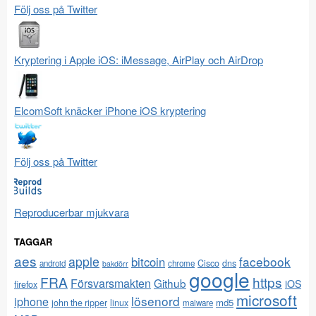
Följ oss på Twitter
Kryptering i Apple iOS: iMessage, AirPlay och AirDrop
ElcomSoft knäcker iPhone iOS kryptering
Följ oss på Twitter
Reproducerbar mjukvara
TAGGAR
aes
apple
facebook
bitcoin
Cisco
dns
android
chrome
bakdörr
google
FRA
https
Försvarsmakten
Github
iOS
firefox
microsoft
lösenord
iphone
md5
john the ripper
linux
malware