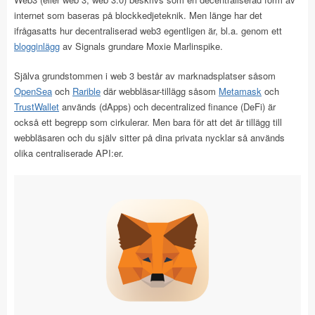
internet som baseras på blockkedjeteknik. Men länge har det
ifrågasatts hur decentraliserad web3 egentligen är, bl.a. genom ett
blogginlägg
av Signals grundare Moxie Marlinspike.
Själva grundstommen i web 3 består av marknadsplatser såsom
OpenSea
och
Rarible
där webbläsar-tillägg såsom
Metamask
och
TrustWallet
används (dApps) och decentralized finance (DeFi) är
också ett begrepp som cirkulerar. Men bara för att det är tillägg till
webbläsaren och du själv sitter på dina privata nycklar så används
olika centraliserade API:er.