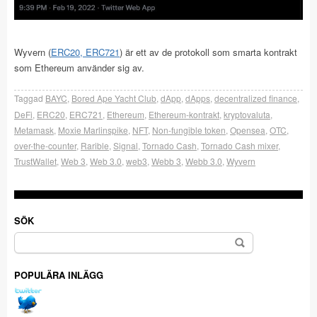
Wyvern (
ERC20, ERC721
) är ett av de protokoll som smarta kontrakt
som Ethereum använder sig av.
Taggad
BAYC
,
Bored Ape Yacht Club
,
dApp
,
dApps
,
decentralized finance
,
DeFi
,
ERC20
,
ERC721
,
Ethereum
,
Ethereum-kontrakt
,
kryptovaluta
,
Metamask
,
Moxie Marlinspike
,
NFT
,
Non-fungible token
,
Opensea
,
OTC
,
over-the-counter
,
Rarible
,
Signal
,
Tornado Cash
,
Tornado Cash mixer
,
TrustWallet
,
Web 3
,
Web 3.0
,
web3
,
Webb 3
,
Webb 3.0
,
Wyvern
SÖK
Sök
efter:
POPULÄRA INLÄGG