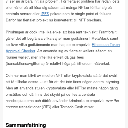
vi ser nu är bara initiala problem. För flertalet problem har redan lösts
eller håller på att lösa sig såsom att många NFT:er förlitar sig på
centrala servrar eller
IPFS
-pekare som är single point of failures.
Därför har flertalet projekt nu konverterat till NFT on-chain.
Phishingen är dock inte lika enkel att lösa rent tekniskt: Framförallt
gäller det att begränsa vilka sajter man godkänner i MetaMask samt
se över vilka godkännande man har, se exempelvis
Etherscan Token
Approval Checker
. Att använda sig av flertalet wallets såsom en
”burner wallet”, men inte lika enkelt då gas fees
(transaktionsavgifterna) är relativt höga på Ethereum-nätverket.
Och har man blivit av med en NFT eller kryptovaluta så är det svårt
att få tillbaka dessa. Just för att det inte finns någon central styrning.
Men att använda stulen kryptovaluta eller NFT:er måste någon gång
omsättas och då finns det skydd på de flesta centrala
handelsplatserna och därför använder kriminella exempelvis
over-the-
counter
transaktioner (OTC) eller Tornado Cash mixer.
Sammanfattning