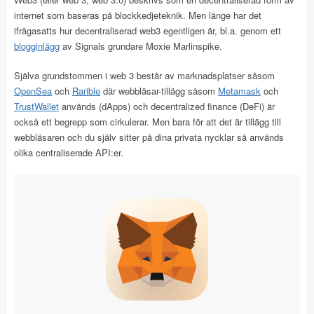
internet som baseras på blockkedjeteknik. Men länge har det
ifrågasatts hur decentraliserad web3 egentligen är, bl.a. genom ett
blogginlägg
av Signals grundare Moxie Marlinspike.
Själva grundstommen i web 3 består av marknadsplatser såsom
OpenSea
och
Rarible
där webbläsar-tillägg såsom
Metamask
och
TrustWallet
används (dApps) och decentralized finance (DeFi) är
också ett begrepp som cirkulerar. Men bara för att det är tillägg till
webbläsaren och du själv sitter på dina privata nycklar så används
olika centraliserade API:er.