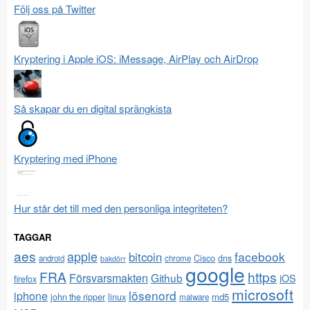
Följ oss på Twitter
Kryptering i Apple iOS: iMessage, AirPlay och AirDrop
Så skapar du en digital sprängkista
Kryptering med iPhone
Hur står det till med den personliga integriteten?
TAGGAR
aes
apple
facebook
bitcoin
Cisco
dns
android
chrome
bakdörr
google
FRA
https
Försvarsmakten
Github
iOS
firefox
microsoft
lösenord
iphone
md5
john the ripper
linux
malware