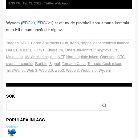
Wyvern (
ERC20, ERC721
) är ett av de protokoll som smarta kontrakt
som Ethereum använder sig av.
Taggad
BAYC
,
Bored Ape Yacht Club
,
dApp
,
dApps
,
decentralized finance
,
DeFi
,
ERC20
,
ERC721
,
Ethereum
,
Ethereum-kontrakt
,
kryptovaluta
,
Metamask
,
Moxie Marlinspike
,
NFT
,
Non-fungible token
,
Opensea
,
OTC
,
over-the-counter
,
Rarible
,
Signal
,
Tornado Cash
,
Tornado Cash mixer
,
TrustWallet
,
Web 3
,
Web 3.0
,
web3
,
Webb 3
,
Webb 3.0
,
Wyvern
SÖK
Sök
efter:
POPULÄRA INLÄGG