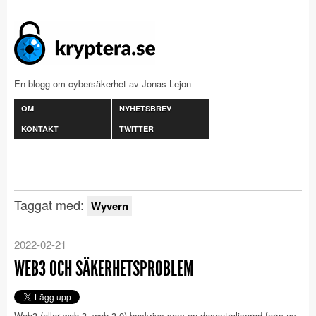
En blogg om cybersäkerhet av Jonas Lejon
OM
NYHETSBREV
KONTAKT
TWITTER
Taggat med:
Wyvern
2022-02-21
WEB3 OCH SÄKERHETSPROBLEM
Web3 (eller web 3, web 3.0) beskrivs som en decentraliserad form av