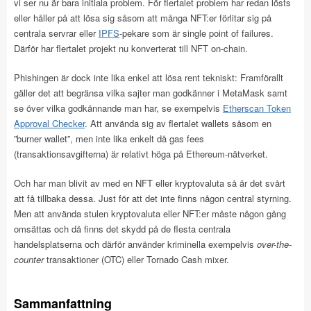
vi ser nu är bara initiala problem. För flertalet problem har redan lösts
eller håller på att lösa sig såsom att många NFT:er förlitar sig på
centrala servrar eller
IPFS
-pekare som är single point of failures.
Därför har flertalet projekt nu konverterat till NFT on-chain.
Phishingen är dock inte lika enkel att lösa rent tekniskt: Framförallt
gäller det att begränsa vilka sajter man godkänner i MetaMask samt
se över vilka godkännande man har, se exempelvis
Etherscan Token
Approval Checker
. Att använda sig av flertalet wallets såsom en
”burner wallet”, men inte lika enkelt då gas fees
(transaktionsavgifterna) är relativt höga på Ethereum-nätverket.
Och har man blivit av med en NFT eller kryptovaluta så är det svårt
att få tillbaka dessa. Just för att det inte finns någon central styrning.
Men att använda stulen kryptovaluta eller NFT:er måste någon gång
omsättas och då finns det skydd på de flesta centrala
handelsplatserna och därför använder kriminella exempelvis
over-the-
counter
transaktioner (OTC) eller Tornado Cash mixer.
Sammanfattning