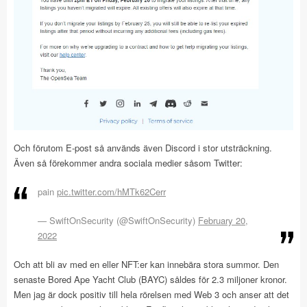
Och förutom E-post så används även Discord i stor utsträckning.
Även så förekommer andra sociala medier såsom Twitter:
pain
pic.twitter.com/hMTk62Cerr
— SwiftOnSecurity (@SwiftOnSecurity)
February 20,
2022
Och att bli av med en eller NFT:er kan innebära stora summor. Den
senaste Bored Ape Yacht Club (BAYC) såldes för 2.3 miljoner kronor.
Men jag är dock positiv till hela rörelsen med Web 3 och anser att det