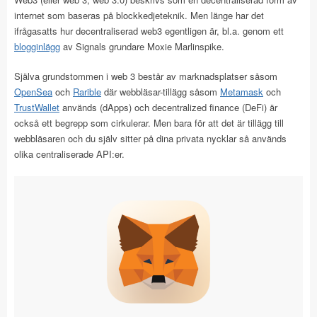
internet som baseras på blockkedjeteknik. Men länge har det
ifrågasatts hur decentraliserad web3 egentligen är, bl.a. genom ett
blogginlägg
av Signals grundare Moxie Marlinspike.
Själva grundstommen i web 3 består av marknadsplatser såsom
OpenSea
och
Rarible
där webbläsar-tillägg såsom
Metamask
och
TrustWallet
används (dApps) och decentralized finance (DeFi) är
också ett begrepp som cirkulerar. Men bara för att det är tillägg till
webbläsaren och du själv sitter på dina privata nycklar så används
olika centraliserade API:er.