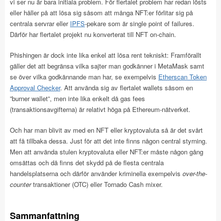
vi ser nu är bara initiala problem. För flertalet problem har redan lösts
eller håller på att lösa sig såsom att många NFT:er förlitar sig på
centrala servrar eller
IPFS
-pekare som är single point of failures.
Därför har flertalet projekt nu konverterat till NFT on-chain.
Phishingen är dock inte lika enkel att lösa rent tekniskt: Framförallt
gäller det att begränsa vilka sajter man godkänner i MetaMask samt
se över vilka godkännande man har, se exempelvis
Etherscan Token
Approval Checker
. Att använda sig av flertalet wallets såsom en
”burner wallet”, men inte lika enkelt då gas fees
(transaktionsavgifterna) är relativt höga på Ethereum-nätverket.
Och har man blivit av med en NFT eller kryptovaluta så är det svårt
att få tillbaka dessa. Just för att det inte finns någon central styrning.
Men att använda stulen kryptovaluta eller NFT:er måste någon gång
omsättas och då finns det skydd på de flesta centrala
handelsplatserna och därför använder kriminella exempelvis
over-the-
counter
transaktioner (OTC) eller Tornado Cash mixer.
Sammanfattning