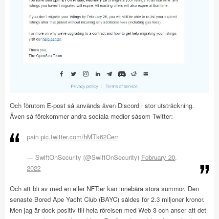
Och förutom E-post så används även Discord i stor utsträckning.
Även så förekommer andra sociala medier såsom Twitter:
pain
pic.twitter.com/hMTk62Cerr
— SwiftOnSecurity (@SwiftOnSecurity)
February 20,
2022
Och att bli av med en eller NFT:er kan innebära stora summor. Den
senaste Bored Ape Yacht Club (BAYC) såldes för 2.3 miljoner kronor.
Men jag är dock positiv till hela rörelsen med Web 3 och anser att det