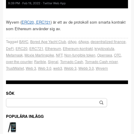
Wyvern (
ERC20, ERC721
) är ett av de protokoll som smarta kontrakt
som Ethereum använder sig av.
Taggad
BAYC
,
Bored Ape Yacht Club
,
dApp
,
dApps
,
decentralized finance
,
DeFi
,
ERC20
,
ERC721
,
Ethereum
,
Ethereum-kontrakt
,
kryptovaluta
,
Metamask
,
Moxie Marlinspike
,
NFT
,
Non-fungible token
,
Opensea
,
OTC
,
over-the-counter
,
Rarible
,
Signal
,
Tornado Cash
,
Tornado Cash mixer
,
TrustWallet
,
Web 3
,
Web 3.0
,
web3
,
Webb 3
,
Webb 3.0
,
Wyvern
SÖK
Sök
efter:
POPULÄRA INLÄGG