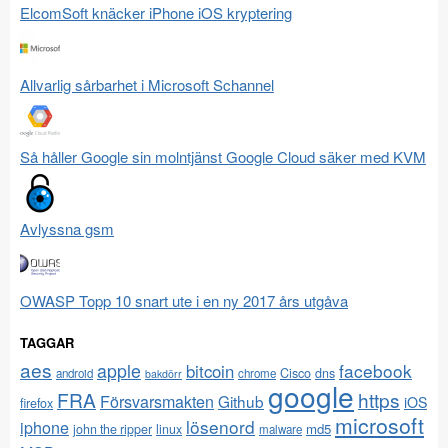
ElcomSoft knäcker iPhone iOS kryptering
Allvarlig sårbarhet i Microsoft Schannel
Så håller Google sin molntjänst Google Cloud säker med KVM
Avlyssna gsm
OWASP Topp 10 snart ute i en ny 2017 års utgåva
TAGGAR
aes
apple
facebook
bitcoin
Cisco
dns
android
chrome
bakdörr
google
FRA
https
Försvarsmakten
Github
iOS
firefox
microsoft
lösenord
iphone
md5
john the ripper
linux
malware