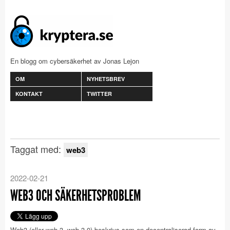
En blogg om cybersäkerhet av Jonas Lejon
OM
NYHETSBREV
KONTAKT
TWITTER
Taggat med:
web3
2022-02-21
WEB3 OCH SÄKERHETSPROBLEM
Web3 (eller web 3, web 3.0) beskrivs som en decentraliserad form av