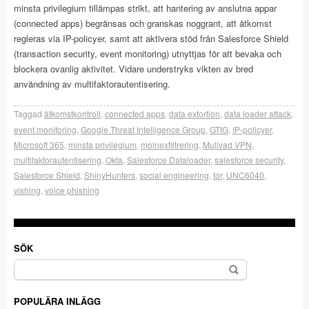
minsta privilegium tillämpas strikt, att hantering av anslutna appar
(connected apps) begränsas och granskas noggrant, att åtkomst
regleras via IP-policyer, samt att aktivera stöd från Salesforce Shield
(transaction security, event monitoring) utnyttjas för att bevaka och
blockera ovanlig aktivitet. Vidare understryks vikten av bred
användning av multifaktorautentisering.
Taggad
åtkomstkontroll
,
connected apps
,
data extortion
,
data loader attack
,
event monitoring
,
Google Threat Intelligence Group
,
GTIG
,
IP-policyer
,
Microsoft 365
,
minsta privilegium
,
molnexfiltrering
,
Mullvad VPN
,
multifaktorautentisering
,
Okta
,
Salesforce Dataloader
,
salesforce security
,
Salesforce Shield
,
ShinyHunters
,
social engineering
,
tor
,
UNC6040
,
vishing
,
voice phishing
SÖK
Sök
efter:
POPULÄRA INLÄGG