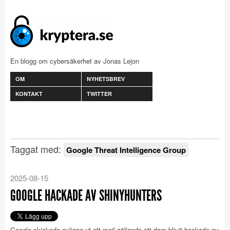
En blogg om cybersäkerhet av Jonas Lejon
OM
NYHETSBREV
KONTAKT
TWITTER
Taggat med:
Google Threat Intelligence Group
2025-08-15
GOOGLE HACKADE AV SHINYHUNTERS
Google skickade nyligen ut ett mail gällande att dom blivit hackade av