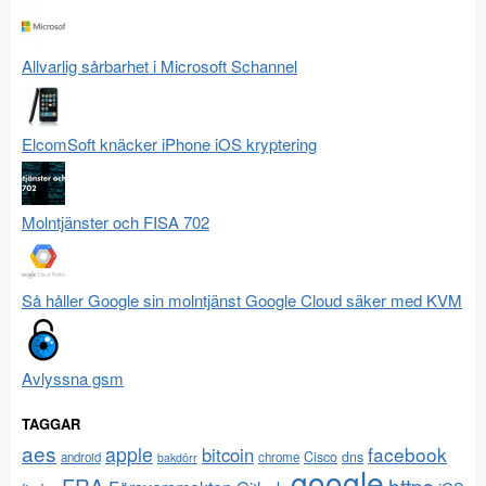
Allvarlig sårbarhet i Microsoft Schannel
ElcomSoft knäcker iPhone iOS kryptering
Molntjänster och FISA 702
Så håller Google sin molntjänst Google Cloud säker med KVM
Avlyssna gsm
TAGGAR
aes
apple
facebook
bitcoin
Cisco
dns
android
chrome
bakdörr
google
FRA
https