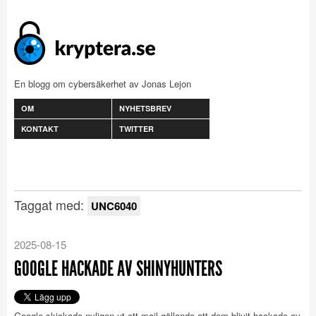
En blogg om cybersäkerhet av Jonas Lejon
OM
NYHETSBREV
KONTAKT
TWITTER
Taggat med:
UNC6040
2025-08-15
GOOGLE HACKADE AV SHINYHUNTERS
Google skickade nyligen ut ett mail gällande att dom blivit hackade av