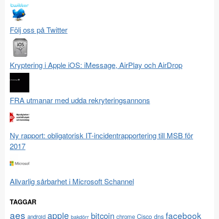
Följ oss på Twitter
Kryptering i Apple iOS: iMessage, AirPlay och AirDrop
FRA utmanar med udda rekryteringsannons
Ny rapport: obligatorisk IT-incidentrapportering till MSB för
2017
Allvarlig sårbarhet i Microsoft Schannel
TAGGAR
aes
apple
facebook
bitcoin
Cisco
dns
android
chrome
bakdörr