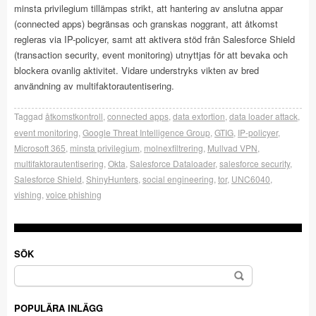
minsta privilegium tillämpas strikt, att hantering av anslutna appar
(connected apps) begränsas och granskas noggrant, att åtkomst
regleras via IP-policyer, samt att aktivera stöd från Salesforce Shield
(transaction security, event monitoring) utnyttjas för att bevaka och
blockera ovanlig aktivitet. Vidare understryks vikten av bred
användning av multifaktorautentisering.
Taggad
åtkomstkontroll
,
connected apps
,
data extortion
,
data loader attack
,
event monitoring
,
Google Threat Intelligence Group
,
GTIG
,
IP-policyer
,
Microsoft 365
,
minsta privilegium
,
molnexfiltrering
,
Mullvad VPN
,
multifaktorautentisering
,
Okta
,
Salesforce Dataloader
,
salesforce security
,
Salesforce Shield
,
ShinyHunters
,
social engineering
,
tor
,
UNC6040
,
vishing
,
voice phishing
SÖK
Sök
efter:
POPULÄRA INLÄGG