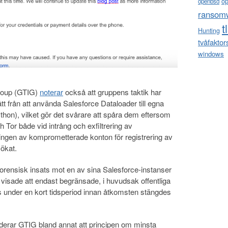
o
openbsd
ransom
t
Hunting
tvåfaktor
windows
Group (GTIG)
noterar
också att gruppens taktik har
tt från att använda Salesforce Dataloader till egna
ython), vilket gör det svårare att spåra dem eftersom
Tor både vid intrång och exfiltrering av
ngen av komprometterade konton för registrering av
 ökat.
forensisk insats mot en av sina Salesforce-instanser
isade att endast begränsade, i huvudsak offentliga
es under en kort tidsperiod innan åtkomsten stängdes
rar GTIG bland annat att principen om minsta