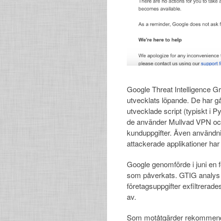
Google Threat Intelligence 
utvecklats löpande. De har gå
utvecklade script (typiskt i P
de använder Mullvad VPN och 
kunduppgifter. Även användni
attackerade applikationer har
Google genomförde i juni en 
som påverkats. GTIG analys v
företagsuppgifter exfiltrerad
av.
Som motåtgärder rekommende