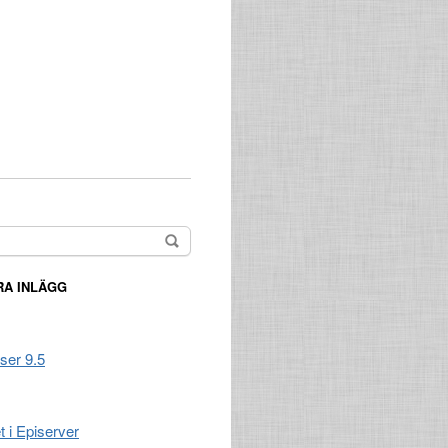
A INLÄGG
ser 9.5
t i Episerver