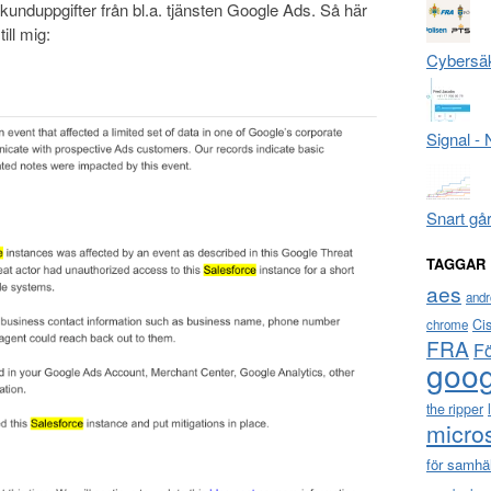
unduppgifter från bl.a. tjänsten Google Ads. Så här
ill mig:
Cybersäk
Signal -
Snart gå
TAGGAR
aes
andr
Ci
chrome
FRA
F
goog
the ripper
micro
för samhä