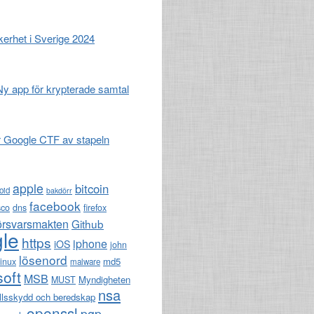
erhet i Sverige 2024
 Ny app för krypterade samtal
r Google CTF av stapeln
apple
bitcoin
oid
bakdörr
facebook
sco
dns
firefox
örsvarsmakten
Github
le
https
iphone
iOS
john
lösenord
md5
linux
malware
soft
MSB
Myndigheten
MUST
nsa
llsskydd och beredskap
openssl
pgp