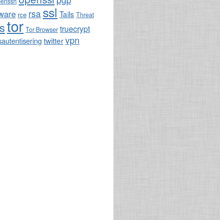
penssh
ssl
rsa
ware
Tails
rce
Threat
tor
ls
truecrypt
Tor Browser
vpn
twitter
sautentisering