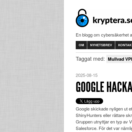
En blogg om cybersäkerhet 
OM
NYHETSBREV
KONTAK
Taggat med:
Mullvad VP
2025-08-15
GOOGLE HACKA
Google skickade nyligen ut et
ShinyHunters eller rättare s
Gruppen utnyttjar en typ av Vis
Salesforce. För det var näml