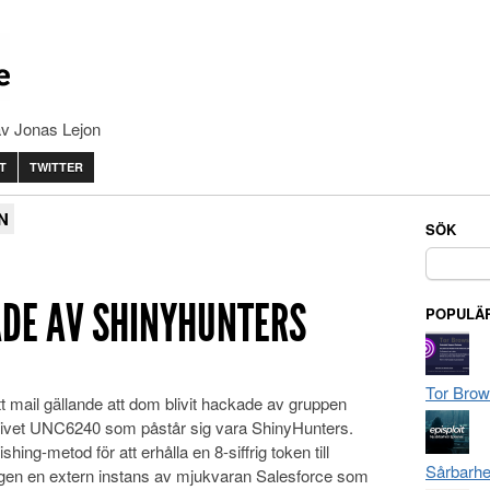
av Jonas Lejon
T
TWITTER
N
SÖK
Sök
efter:
DE AV SHINYHUNTERS
POPULÄR
Tor Brow
t mail gällande att dom blivit hackade av gruppen
krivet UNC6240 som påstår sig vara ShinyHunters.
hing-metod för att erhålla en 8-siffrig token till
Sårbarhe
igen en extern instans av mjukvaran Salesforce som