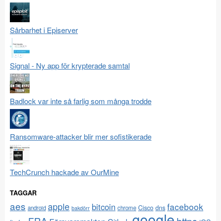
Sårbarhet i Episerver
Signal - Ny app för krypterade samtal
Badlock var inte så farlig som många trodde
Ransomware-attacker blir mer sofistikerade
TechCrunch hackade av OurMine
TAGGAR
aes
apple
facebook
bitcoin
Cisco
dns
android
chrome
bakdörr
google
FRA
https