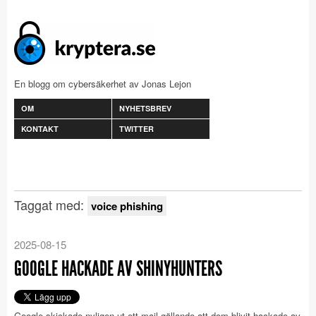
En blogg om cybersäkerhet av Jonas Lejon
OM
NYHETSBREV
KONTAKT
TWITTER
Taggat med:
voice phishing
2025-08-15
GOOGLE HACKADE AV SHINYHUNTERS
Google skickade nyligen ut ett mail gällande att dom blivit hackade av