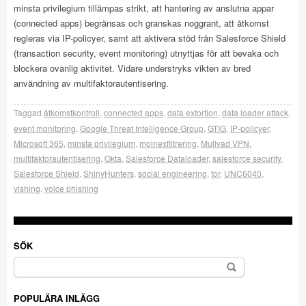
minsta privilegium tillämpas strikt, att hantering av anslutna appar
(connected apps) begränsas och granskas noggrant, att åtkomst
regleras via IP-policyer, samt att aktivera stöd från Salesforce Shield
(transaction security, event monitoring) utnyttjas för att bevaka och
blockera ovanlig aktivitet. Vidare understryks vikten av bred
användning av multifaktorautentisering.
Taggad
åtkomstkontroll
,
connected apps
,
data extortion
,
data loader attack
,
event monitoring
,
Google Threat Intelligence Group
,
GTIG
,
IP-policyer
,
Microsoft 365
,
minsta privilegium
,
molnexfiltrering
,
Mullvad VPN
,
multifaktorautentisering
,
Okta
,
Salesforce Dataloader
,
salesforce security
,
Salesforce Shield
,
ShinyHunters
,
social engineering
,
tor
,
UNC6040
,
vishing
,
voice phishing
SÖK
Sök
efter:
POPULÄRA INLÄGG