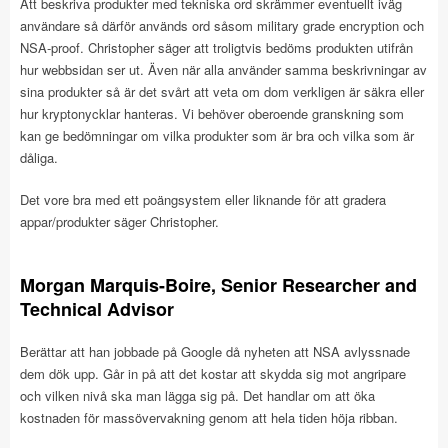
Att beskriva produkter med tekniska ord skrämmer eventuellt iväg
användare så därför används ord såsom military grade encryption och
NSA-proof. Christopher säger att troligtvis bedöms produkten utifrån
hur webbsidan ser ut. Även när alla använder samma beskrivningar av
sina produkter så är det svårt att veta om dom verkligen är säkra eller
hur kryptonycklar hanteras. Vi behöver oberoende granskning som
kan ge bedömningar om vilka produkter som är bra och vilka som är
dåliga.
Det vore bra med ett poängsystem eller liknande för att gradera
appar/produkter säger Christopher.
Morgan Marquis-Boire, Senior Researcher and
Technical Advisor
Berättar att han jobbade på Google då nyheten att NSA avlyssnade
dem dök upp. Går in på att det kostar att skydda sig mot angripare
och vilken nivå ska man lägga sig på. Det handlar om att öka
kostnaden för massövervakning genom att hela tiden höja ribban.