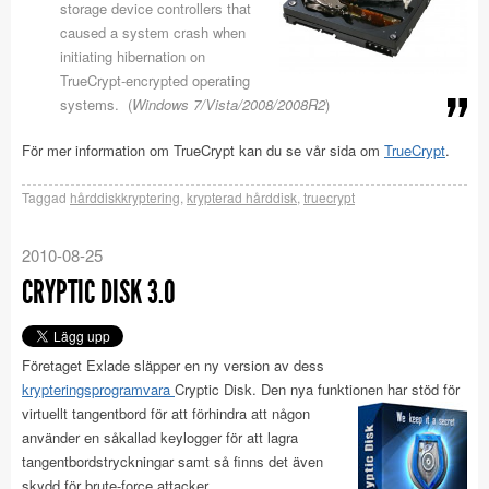
storage device controllers that
caused a system crash when
initiating hibernation on
TrueCrypt-encrypted operating
systems. (
Windows 7/Vista/2008/2008R2
)
För mer information om TrueCrypt kan du se vår sida om
TrueCrypt
.
Taggad
hårddiskkryptering
,
krypterad hårddisk
,
truecrypt
2010-08-25
CRYPTIC DISK 3.0
Företaget Exlade släpper en ny version av dess
krypteringsprogramvara
Cryptic Disk. Den nya funktionen har stöd för
virtuellt tangentbord för att
förhindra att någon
använder en såkallad keylogger för att lagra
tangentbordstryckningar samt så finns det även
skydd för brute-force attacker.