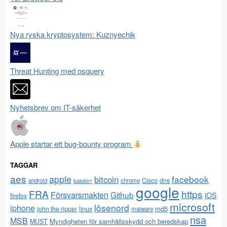
Nya ryska kryptosystem: Kuznyechik
Threat Hunting med osquery
Nyhetsbrev om IT-säkerhet
Apple startar ett bug-bounty program
TAGGAR
aes
apple
facebook
bitcoin
Cisco
dns
android
chrome
bakdörr
google
FRA
https
Försvarsmakten
Github
iOS
firefox
microsoft
lösenord
iphone
md5
john the ripper
linux
malware
nsa
MSB
Myndigheten för samhällsskydd och beredskap
MUST