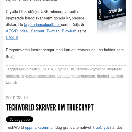
Cryptic Disk stödjer USB-minnen, virtuella
krypterade hårddiskar samt gömda krypterade
diskar. De
krypteringsalgoritmer
som stödjs är
AES
/
Rijndael
,
Serpent
,
Twofish
,
Blowfish
samt
CAST6
.
Programvaran kostar pengar men kan en testversion kan laddas hem
(trial).
Taggad
aes
,
blowfish
,
CAST6
,
Cryptic Disk
,
hårddiskkryptering
,
krypterad
hårddisk
,
krypteringsalgoritmer
,
krypteringsprogramvara
,
rijndael
,
serpent
,
twofish
2010-08-19
TECHWORLD SKRIVER OM TRUECRYPT
TechWorld
uppmärksammar
idag gratisalternativet
TrueCrypt
när det