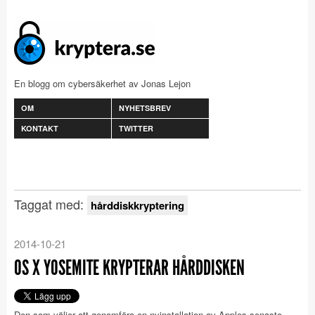
En blogg om cybersäkerhet av Jonas Lejon
OM
NYHETSBREV
KONTAKT
TWITTER
Taggat med:
hårddiskkryptering
2014-10-21
OS X YOSEMITE KRYPTERAR HÅRDDISKEN
Den som väljer att genomföra en nyinstallation av Apples senaste