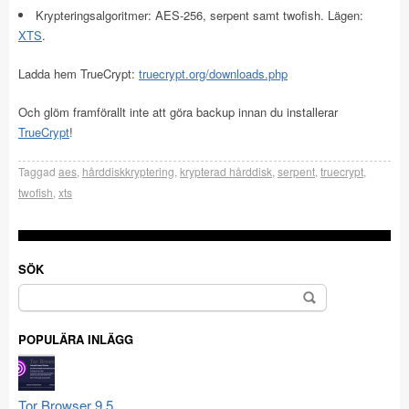
Krypteringsalgoritmer: AES-256, serpent samt twofish. Lägen:
XTS
.
Ladda hem TrueCrypt:
truecrypt.org/downloads.php
Och glöm framförallt inte att göra backup innan du installerar
TrueCrypt
!
Taggad
aes
,
hårddiskkryptering
,
krypterad hårddisk
,
serpent
,
truecrypt
,
twofish
,
xts
SÖK
Sök
efter:
POPULÄRA INLÄGG
Tor Browser 9.5