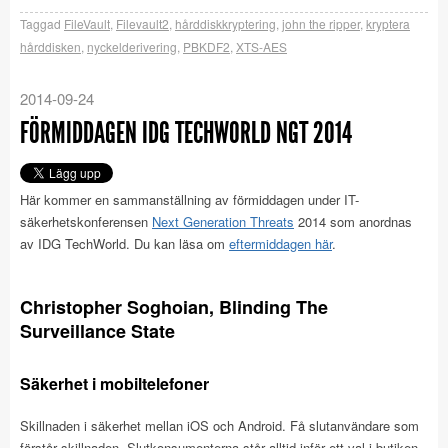
Taggad
FileVault
,
Filevault2
,
hårddiskkryptering
,
john the ripper
,
kryptera
hårddisken
,
nyckelderivering
,
PBKDF2
,
XTS-AES
2014-09-24
FÖRMIDDAGEN IDG TECHWORLD NGT 2014
Här kommer en sammanställning av förmiddagen under IT-
säkerhetskonferensen
Next Generation Threats
2014 som anordnas
av IDG TechWorld. Du kan läsa om
eftermiddagen här
.
Christopher Soghoian, Blinding The
Surveillance State
Säkerhet i mobiltelefoner
Skillnaden i säkerhet mellan iOS och Android. Få slutanvändare som
förstår skillnaden. Slutkonsumenterna står alltid inför ett val i butiken.