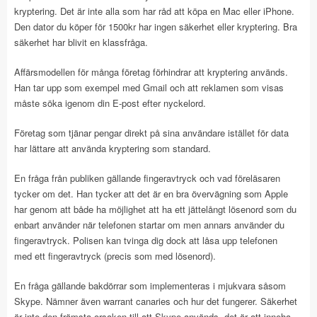
kryptering. Det är inte alla som har råd att köpa en Mac eller iPhone.
Den dator du köper för 1500kr har ingen säkerhet eller kryptering. Bra
säkerhet har blivit en klassfråga.
Affärsmodellen för många företag förhindrar att kryptering används.
Han tar upp som exempel med Gmail och att reklamen som visas
måste söka igenom din E-post efter nyckelord.
Företag som tjänar pengar direkt på sina användare istället för data
har lättare att använda kryptering som standard.
En fråga från publiken gällande fingeravtryck och vad föreläsaren
tycker om det. Han tycker att det är en bra övervägning som Apple
har genom att både ha möjlighet att ha ett jättelångt lösenord som du
enbart använder när telefonen startar om men annars använder du
fingeravtryck. Polisen kan tvinga dig dock att låsa upp telefonen
med ett fingeravtryck (precis som med lösenord).
En fråga gällande bakdörrar som implementeras i mjukvara såsom
Skype. Nämner även warrant canaries och hur det fungerer. Säkerhet
är inte den främsta orsaken till att Skype används, det är att inneha