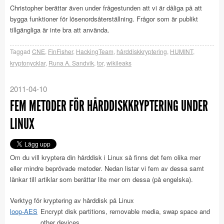
Christopher berättar även under frågestunden att vi är dåliga på att
bygga funktioner för lösenordsåterställning. Frågor som är publikt
tillgängliga är inte bra att använda.
Taggad
CNE
,
FinFisher
,
HackingTeam
,
hårddiskkryptering
,
HUMINT
,
kryptonycklar
,
Runa A. Sandvik
,
tor
,
wikileaks
2011-04-10
FEM METODER FÖR HÅRDDISKKRYPTERING UNDER
LINUX
Om du vill kryptera din hårddisk i Linux så finns det fem olika mer
eller mindre beprövade metoder. Nedan listar vi fem av dessa samt
länkar till artiklar som berättar lite mer om dessa (på engelska).
Verktyg för kryptering av hårddisk på Linux
loop-AES
Encrypt disk partitions, removable media, swap space and
other devices