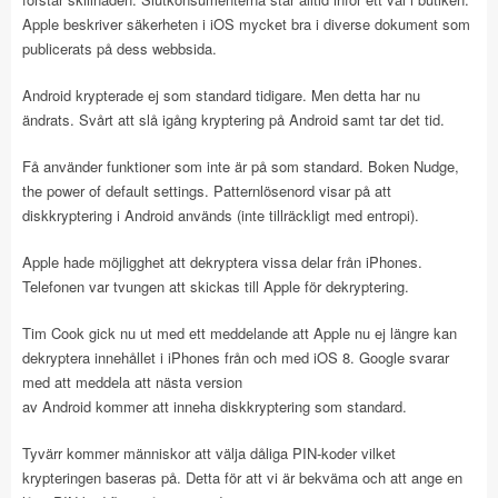
Apple beskriver säkerheten i iOS mycket bra i diverse dokument som
publicerats på dess webbsida.
Android krypterade ej som standard tidigare. Men detta har nu
ändrats. Svårt att slå igång kryptering på Android samt tar det tid.
Få använder funktioner som inte är på som standard. Boken Nudge,
the power of default settings. Patternlösenord visar på att
diskkryptering i Android används (inte tillräckligt med entropi).
Apple hade möjligghet att dekryptera vissa delar från iPhones.
Telefonen var tvungen att skickas till Apple för dekryptering.
Tim Cook gick nu ut med ett meddelande att Apple nu ej längre kan
dekryptera innehållet i iPhones från och med iOS 8. Google svarar
med att meddela att nästa version
av Android kommer att inneha diskkryptering som standard.
Tyvärr kommer människor att välja dåliga PIN-koder vilket
krypteringen baseras på. Detta för att vi är bekväma och att ange en