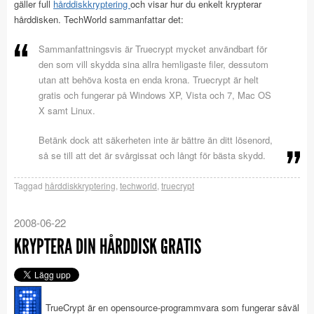
gäller full
hårddiskkryptering
och visar hur du enkelt krypterar
hårddisken. TechWorld sammanfattar det:
Sammanfattningsvis är Truecrypt mycket användbart för
den som vill skydda sina allra hemligaste filer, dessutom
utan att behöva kosta en enda krona. Truecrypt är helt
gratis och fungerar på Windows XP, Vista och 7, Mac OS
X samt Linux.
Betänk dock att säkerheten inte är bättre än ditt lösenord,
så se till att det är svårgissat och långt för bästa skydd.
Taggad
hårddiskkryptering
,
techworld
,
truecrypt
2008-06-22
KRYPTERA DIN HÅRDDISK GRATIS
TrueCrypt är en opensource-programmvara som fungerar såväl