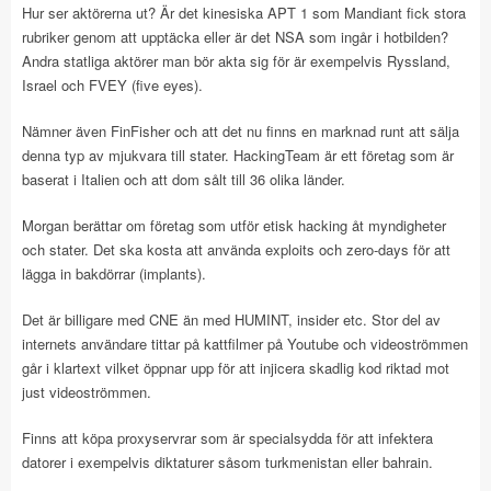
Hur ser aktörerna ut? Är det kinesiska APT 1 som Mandiant fick stora
rubriker genom att upptäcka eller är det NSA som ingår i hotbilden?
Andra statliga aktörer man bör akta sig för är exempelvis Ryssland,
Israel och FVEY (five eyes).
Nämner även FinFisher och att det nu finns en marknad runt att sälja
denna typ av mjukvara till stater. HackingTeam är ett företag som är
baserat i Italien och att dom sålt till 36 olika länder.
Morgan berättar om företag som utför etisk hacking åt myndigheter
och stater. Det ska kosta att använda exploits och zero-days för att
lägga in bakdörrar (implants).
Det är billigare med CNE än med HUMINT, insider etc. Stor del av
internets användare tittar på kattfilmer på Youtube och videoströmmen
går i klartext vilket öppnar upp för att injicera skadlig kod riktad mot
just videoströmmen.
Finns att köpa proxyservrar som är specialsydda för att infektera
datorer i exempelvis diktaturer såsom turkmenistan eller bahrain.