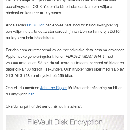
operativsystem OS X Yosemite får ett standardval som väljer att
hårddisken kommer att krypteras.
Ända sedan
OS X Lion
har Apples haft stöd för hårddisk-kryptering
och väljer nu att ta detta standardval (innan Lion så fanns ej stöd för
att kryptera hela hårddisken).
För den som är intresserad av de mer tekniska detaljerna så använder
Apple nyckelgenereringsfunktionen
PBKDF2-HMAC-SHA-1
med
250000 iterationer. Så om du vill testa att forcera lösenord så klarar en
dator cirka 100 försök i sekunden. Och krypteringen sker med hjälp av
XTS AES 128 samt nyckel på 256 bitar.
Och vill du använda
John the Ripper
för lösenordsknäckning så hittar
du dmg2john
här
.
Skärdump på hur det ser ut när du installerar: