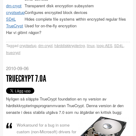
dm-crypt
Transparent disk encryption subsystem
cryptsetup
Configures encrypted block devices
SD4L
Hides complete file systems within encrypted regular files
TrueCrypt
Used for on-the-fly encryption
Har vi glömt någon?
Taggad
cryptsetup
,
dm-crypt
,
hårddiskkryptering
,
linux
,
loop-AES
,
SD4L
,
truecrypt
2010-09-06
TRUECRYPT 7.0A
Nyligen så släppte TrueCrypt foundation en ny version av
hårdiskkrypteringsprogrammvaran TrueCrypt. Denna version är den
senaste i dess stabila utgåva 7.0 som nu åtgärdar en kritisk bugg:
Workaround for a bug in some
custom (non-Microsoft) drivers for