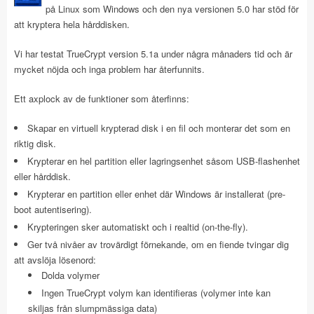
på Linux som Windows och den nya versionen 5.0 har stöd för
att kryptera hela hårddisken.
Vi har testat TrueCrypt version 5.1a under några månaders tid och är
mycket nöjda och inga problem har återfunnits.
Ett axplock av de funktioner som återfinns:
Skapar en virtuell krypterad disk i en fil och monterar det som en
riktig disk.
Krypterar en hel partition eller lagringsenhet såsom USB-flashenhet
eller hårddisk.
Krypterar en partition eller enhet där Windows är installerat (pre-
boot autentisering).
Krypteringen sker automatiskt och i realtid (on-the-fly).
Ger två nivåer av trovärdigt förnekande, om en fiende tvingar dig
att avslöja lösenord:
Dolda volymer
Ingen TrueCrypt volym kan identifieras (volymer inte kan
skiljas från slumpmässiga data)