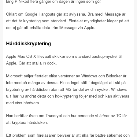
lång PIN-kod flera gånger om dagen är ingen som gör.
Oklart om Google Hangouts går att avlyssna. Bra med iMessage är
att det är kryptering som standard. Flertalet myndigheter klagar på att
det ej går att erhålla data från iMessage via Apple.
Hårddiskkryptering
Apple Mac OS X filevault skickar som standard backup-nyckel till
Apple. Går att ställa in dock.
Microsoft säljer flertalet olika versioner av Windows och Bitlocker är
inte med på många av dessa. Finns inget sätt i dagsläget att slå på
kryptering av hårddisken utan att MS tar del av din nyckel. Windows
8.1 har nu ändrat detta och hd-kryptering följer med och kan aktiveras
med viss hårdvara.
Han berättar även om Truecrypt och hur beroende vi är/var av TC för
att kryptera hårddisken.
Ett problem som föreläsaren belyser är att rika får bättre säkerhet och