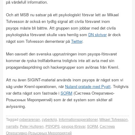
på värdefull information.
Och att MSB nu satsar på ett psykologiskt försvar lett av Mikael
Tofvesson är också en tydlig signal att civila försvaret inom
psyops måste bli bättre. Att gruppen som jobbar med det civila
psykologiska försvaret skulle vara hemlig som
DN skriver
är dock
något som Tofvesson dementerar på
Twitter
.
Men oavsett den svenska upprustningen inom psyops-försvaret
kommer de ryska trollfabrikerna troligtvis inte att avta med sin
propagandaspridning och hackergrupper som avlönas från Kreml.
Att nu även SIGINT-material används inom psyops är något som vi
såg under Kreml-operationen, när
Nuland pratade med Pyatt
. Troligtvis
var detta något som fastnade i
SORM
(Система Оперативно-
Розыскных Мероприятий) som är det system som sköter all
avlyssning.
Taggad
cyberarenan
,
cyberkrig
,
Informationsoperationer
,
Mikael Tofvesson
,
narrativ
,
Peter Hultgren
,
PSYOPS
,
psyops-försvar
,
SORM
,
Система
Оперативно-Розыскных Мероприятий