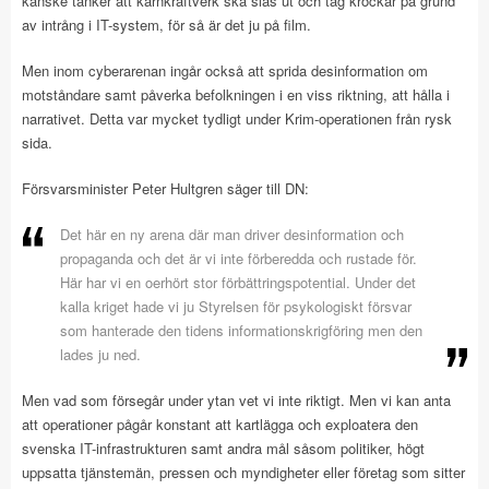
kanske tänker att kärnkraftverk ska slås ut och tåg krockar på grund
av intrång i IT-system, för så är det ju på film.
Men inom cyberarenan ingår också att sprida desinformation om
motståndare samt påverka befolkningen i en viss riktning, att hålla i
narrativet. Detta var mycket tydligt under Krim-operationen från rysk
sida.
Försvarsminister Peter Hultgren säger till DN:
Det här en ny arena där man driver desinformation och
propaganda och det är vi inte förberedda och rustade för.
Här har vi en oerhört stor förbättringspotential. Under det
kalla kriget hade vi ju Styrelsen för psykologiskt försvar
som hanterade den tidens informationskrigföring men den
lades ju ned.
Men vad som försegår under ytan vet vi inte riktigt. Men vi kan anta
att operationer pågår konstant att kartlägga och exploatera den
svenska IT-infrastrukturen samt andra mål såsom politiker, högt
uppsatta tjänstemän, pressen och myndigheter eller företag som sitter