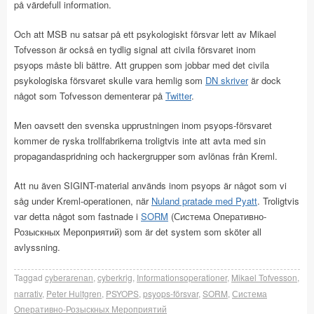
på värdefull information.
Och att MSB nu satsar på ett psykologiskt försvar lett av Mikael
Tofvesson är också en tydlig signal att civila försvaret inom
psyops måste bli bättre. Att gruppen som jobbar med det civila
psykologiska försvaret skulle vara hemlig som
DN skriver
är dock
något som Tofvesson dementerar på
Twitter
.
Men oavsett den svenska upprustningen inom psyops-försvaret
kommer de ryska trollfabrikerna troligtvis inte att avta med sin
propagandaspridning och hackergrupper som avlönas från Kreml.
Att nu även SIGINT-material används inom psyops är något som vi
såg under Kreml-operationen, när
Nuland pratade med Pyatt
. Troligtvis
var detta något som fastnade i
SORM
(Система Оперативно-
Розыскных Мероприятий) som är det system som sköter all
avlyssning.
Taggad
cyberarenan
,
cyberkrig
,
Informationsoperationer
,
Mikael Tofvesson
,
narrativ
,
Peter Hultgren
,
PSYOPS
,
psyops-försvar
,
SORM
,
Система
Оперативно-Розыскных Мероприятий