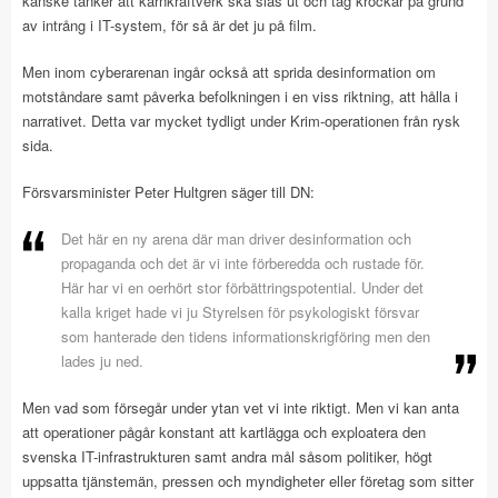
kanske tänker att kärnkraftverk ska slås ut och tåg krockar på grund
av intrång i IT-system, för så är det ju på film.
Men inom cyberarenan ingår också att sprida desinformation om
motståndare samt påverka befolkningen i en viss riktning, att hålla i
narrativet. Detta var mycket tydligt under Krim-operationen från rysk
sida.
Försvarsminister Peter Hultgren säger till DN:
Det här en ny arena där man driver desinformation och
propaganda och det är vi inte förberedda och rustade för.
Här har vi en oerhört stor förbättringspotential. Under det
kalla kriget hade vi ju Styrelsen för psykologiskt försvar
som hanterade den tidens informationskrigföring men den
lades ju ned.
Men vad som försegår under ytan vet vi inte riktigt. Men vi kan anta
att operationer pågår konstant att kartlägga och exploatera den
svenska IT-infrastrukturen samt andra mål såsom politiker, högt
uppsatta tjänstemän, pressen och myndigheter eller företag som sitter