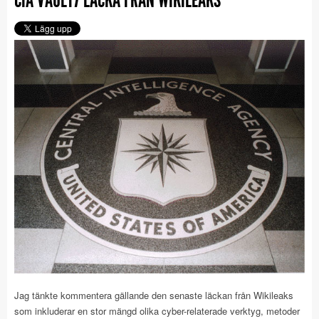
Jag tänkte kommentera gällande den senaste läckan från Wikileaks
som inkluderar en stor mängd olika cyber-relaterade verktyg, metoder