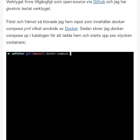
Verktyget finns tillgängligt som open-source via
Github
och jag har
givetvis testat verktyget.
Först och främst så klonade jag hem repot som innehåller
docker-
compose.yml
vilket används av
Docker
. Sedan skrev jag
docker-
compose up
i katalogen för att ladda hem och starta upp sex stycken
containers: