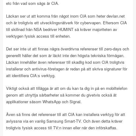
etc från vad som sägs är CIA.
Läckan ser ut att komma från något inom CIA som heter devlan.net
och är troligtvis ett utvecklingsnätverk för cybervapen. Eftersom CIA
till skillnad från NSA bedriver HUMINT så kräver majoriteten av
verktygen fysisk access till enheten.
Det ser inte ut att finnas några överdrivna referenser till zero-days och
generellt håller det som är läckt inte den högsta tekniska förmågan.
Läckan innehåller även referenser till skadlig kod som CIA troligtvis
installerar och antivirus-företagen är redan på att skriva signaturer för
att identifiera CIA:s verktyg.
Viktigt också att tillägga är att om du kan ta dig in på en mobiltelefon
genom att utnyttja sårbarheter så kommer du givetvis också åt
applikationer såsom WhatsApp och Signal.
Även så finns det referenser till att CIA kan installera verktyg för att
avlyssna via en vanlig Samsung Smart-TV. Och även detta kräver
troligtvis fysisk access till TV:n innan eller när den införskaffas.