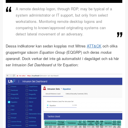
A remote desktop logon, through RDP, may be typical of a
system administrator or IT support, but only from select
workstations. Monitoring remote desktop logons and
comparing to known/approved originating systems can
detect lateral movement of an adversary.
Dessa indikatorer kan sedan kopplas mot Mitres
ATT&CK
och olika
grupperingar såsom
Equation Group
(EQGRP) och deras
modus
operandi
. Dock verkar det inte gå automatiskt i dagsläget och så här
ser
Intrusion Set Dashboard
ut för Equation: