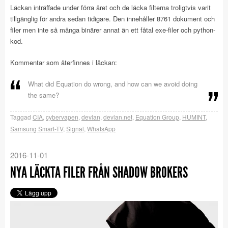
Läckan inträffade under förra året och de läcka filterna troligtvis varit
tillgänglig för andra sedan tidigare. Den innehåller 8761 dokument och
filer men inte så många binärer annat än ett fåtal exe-filer och python-
kod.
Kommentar som återfinnes i läckan:
What did Equation do wrong, and how can we avoid doing
the same?
Taggad
CIA
,
cybervapen
,
devlan
,
devlan.net
,
Equation Group
,
HUMINT
,
Samsung Smart-TV
,
Signal
,
WhatsApp
2016-11-01
NYA LÄCKTA FILER FRÅN SHADOW BROKERS