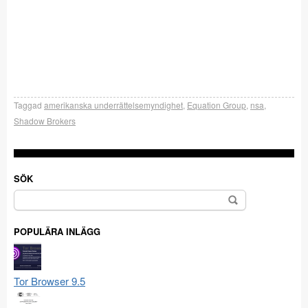
Taggad
amerikanska underrättelsemyndighet
,
Equation Group
,
nsa
,
Shadow Brokers
SÖK
Sök
efter:
POPULÄRA INLÄGG
Tor Browser 9.5