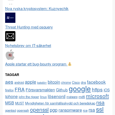
Nya ryska kryptosystem: Kuznyechik
Threat Hunting med osquery
Nyhetsbrev om IT-säkerhet
Apple startar ett bug-bounty program
TAGGAR
aes
apple
facebook
bitcoin
Cisco
dns
android
chrome
bakdörr
google
FRA
https
Försvarsmakten
Github
iOS
firefox
microsoft
lösenord
iphone
md5
john the ripper
linux
malware
nsa
MSB
Myndigheten för samhällsskydd och beredskap
MUST
ssl
openssl
pgp
rsa
ransomware
rce
openssh
openbsd