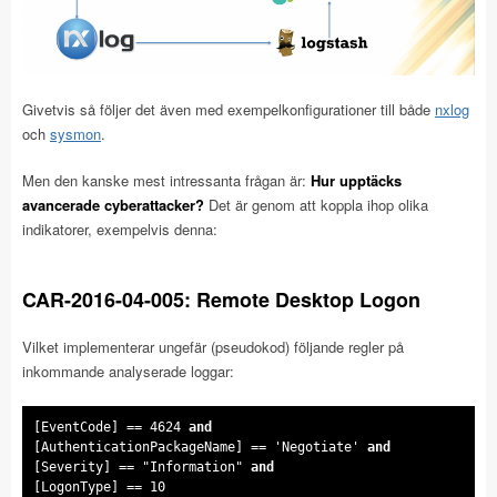
Givetvis så följer det även med exempelkonfigurationer till både
nxlog
och
sysmon
.
Men den kanske mest intressanta frågan är:
Hur upptäcks
avancerade cyberattacker?
Det är genom att koppla ihop olika
indikatorer, exempelvis denna:
CAR-2016-04-005: Remote Desktop Logon
Vilket implementerar ungefär (pseudokod) följande regler på
inkommande analyserade loggar:
[EventCode] == 4624
[AuthenticationPackageName] == 'Negotiate'
[Severity] == "Information"
[LogonType] == 10