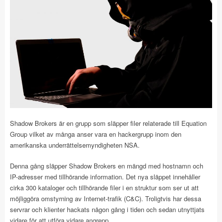
Shadow Brokers är en grupp som släpper filer relaterade till Equation
Group vilket av många anser vara en hackergrupp inom den
amerikanska underrättelsemyndigheten NSA.
Denna gång släpper Shadow Brokers en mängd med hostnamn och
IP-adresser med tillhörande information. Det nya släppet innehåller
cirka 300 kataloger och tillhörande filer i en struktur som ser ut att
möjliggöra omstyrning av Internet-trafik (C&C). Troligtvis har dessa
servrar och klienter hackats någon gång i tiden och sedan utnyttjats
vidare för att utföra vidare angrepp.