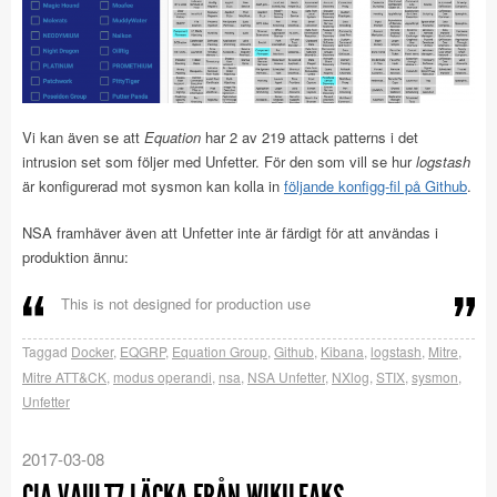
Vi kan även se att
Equation
har 2 av 219 attack patterns i det
intrusion set som följer med Unfetter. För den som vill se hur
logstash
är konfigurerad mot sysmon kan kolla in
följande konfigg-fil på Github
.
NSA framhäver även att Unfetter inte är färdigt för att användas i
produktion ännu:
This is not designed for production use
Taggad
Docker
,
EQGRP
,
Equation Group
,
Github
,
Kibana
,
logstash
,
Mitre
,
Mitre ATT&CK
,
modus operandi
,
nsa
,
NSA Unfetter
,
NXlog
,
STIX
,
sysmon
,
Unfetter
2017-03-08
CIA VAULT7 LÄCKA FRÅN WIKILEAKS