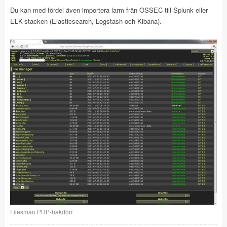
Du kan med fördel även importera larm från OSSEC till Splunk eller
ELK-stacken (Elasticsearch, Logstash och Kibana).
Filesman PHP-bakdörr