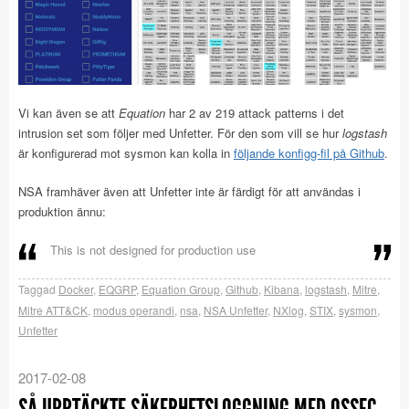
Vi kan även se att
Equation
har 2 av 219 attack patterns i det
intrusion set som följer med Unfetter. För den som vill se hur
logstash
är konfigurerad mot sysmon kan kolla in
följande konfigg-fil på Github
.
NSA framhäver även att Unfetter inte är färdigt för att användas i
produktion ännu:
This is not designed for production use
Taggad
Docker
,
EQGRP
,
Equation Group
,
Github
,
Kibana
,
logstash
,
Mitre
,
Mitre ATT&CK
,
modus operandi
,
nsa
,
NSA Unfetter
,
NXlog
,
STIX
,
sysmon
,
Unfetter
2017-02-08
SÅ UPPTÄCKTE SÄKERHETSLOGGNING MED OSSEC