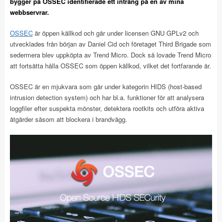
bygger på OSSEC identifierade ett intrång på en av mina
webbservrar.
OSSEC
är öppen källkod och går under licensen GNU GPLv2 och
utvecklades från början av Daniel Cid och företaget Third Brigade som
sedermera blev uppköpta av Trend Micro. Dock så lovade Trend Micro
att fortsätta hålla OSSEC som öppen källkod, vilket det fortfarande är.
OSSEC är en mjukvara som går under kategorin HIDS (host-based
intrusion detection system) och har bl.a. funktioner för att analysera
loggfiler efter suspekta mönster, detektera rootkits och utföra aktiva
åtgärder såsom att blockera i brandvägg.