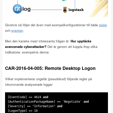
Givetvis så följer det även med exempelkonfigurationer till både
nxlog
och
sysmon
.
Men den kanske mest intressanta frågan är:
Hur upptäcks
avancerade cyberattacker?
Det är genom att koppla ihop olika
indikatorer, exempelvis denna:
CAR-2016-04-005: Remote Desktop Logon
Vilket implementerar ungefär (pseudokod) följande regler på
inkommande analyserade loggar:
[EventCode] == 4624
[AuthenticationPackageName] == 'Negotiate'
[Severity] == "Information"
[LogonType] == 10