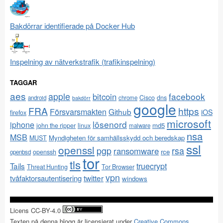
Bakdörrar identifierade på Docker Hub
Inspelning av nätverkstrafik (trafikinspelning)
TAGGAR
aes
apple
facebook
bitcoin
Cisco
dns
android
chrome
bakdörr
google
FRA
https
Försvarsmakten
Github
iOS
firefox
microsoft
lösenord
iphone
md5
john the ripper
linux
malware
nsa
MSB
Myndigheten för samhällsskydd och beredskap
MUST
ssl
openssl
pgp
rsa
ransomware
rce
openssh
openbsd
tor
tls
Tails
truecrypt
Threat Hunting
Tor Browser
vpn
twitter
tvåfaktorsautentisering
windows
Licens CC-BY-4.0
Texten på denna blogg är licensierat under
Creative Commons