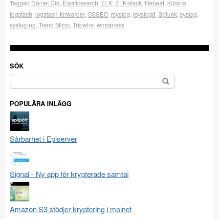
Taggad
Daniel Cid
,
Elasticsearch
,
ELK
,
ELK-stack
,
filebeat
,
Kibana
,
logstash
,
logstash-forwarder
,
OSSEC
,
rsyslog
,
rsyslogd
,
Splunk
,
syslog
,
syslog-ng
,
Trend Micro
,
Tripwire
,
wordpress
SÖK
Sök
efter:
POPULÄRA INLÄGG
Sårbarhet i Episerver
Signal - Ny app för krypterade samtal
Amazon S3 stödjer kryptering i molnet