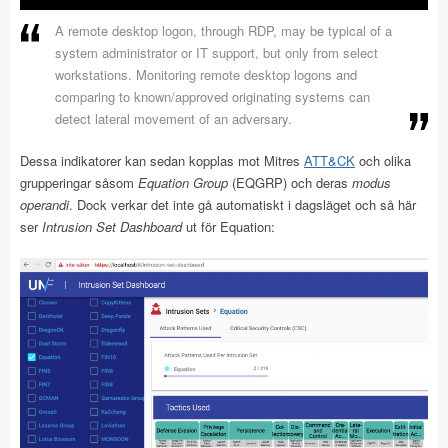
A remote desktop logon, through RDP, may be typical of a
system administrator or IT support, but only from select
workstations. Monitoring remote desktop logons and
comparing to known/approved originating systems can
detect lateral movement of an adversary.
Dessa indikatorer kan sedan kopplas mot Mitres
ATT&CK
och olika
grupperingar såsom
Equation Group
(EQGRP) och deras
modus
operandi
. Dock verkar det inte gå automatiskt i dagsläget och så här
ser
Intrusion Set Dashboard
ut för Equation: