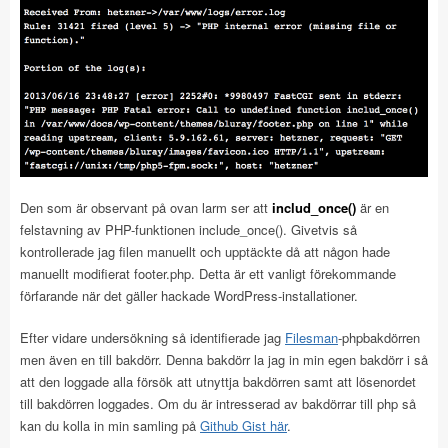
Den som är observant på ovan larm ser att
includ_once()
är en
felstavning av PHP-funktionen include_once(). Givetvis så
kontrollerade jag filen manuellt och upptäckte då att någon hade
manuellt modifierat footer.php. Detta är ett vanligt förekommande
förfarande när det gäller hackade WordPress-installationer.
Efter vidare undersökning så identifierade jag
Filesman
-phpbakdörren
men även en till bakdörr. Denna bakdörr la jag in min egen bakdörr i så
att den loggade alla försök att utnyttja bakdörren samt att lösenordet
till bakdörren loggades. Om du är intresserad av bakdörrar till php så
kan du kolla in min samling på
Github Gist här
.