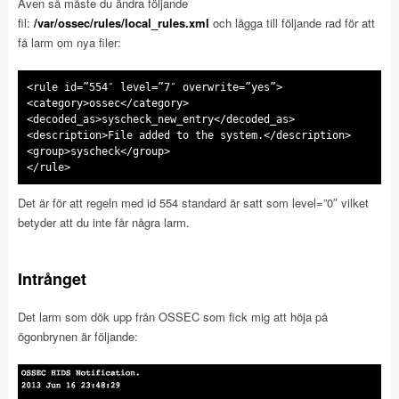
Även så måste du ändra följande
fil:
/var/ossec/rules/local_rules.xml
och lägga till följande rad för att
få larm om nya filer:
<rule id=”554″ level=”7″ overwrite=”yes”>
<category>ossec</category>
<decoded_as>syscheck_new_entry</decoded_as>
<description>File added to the system.</description>
<group>syscheck</group>
</rule>
Det är för att regeln med id 554 standard är satt som level=”0″ vilket
betyder att du inte får några larm.
Intrånget
Det larm som dök upp från OSSEC som fick mig att höja på
ögonbrynen är följande: