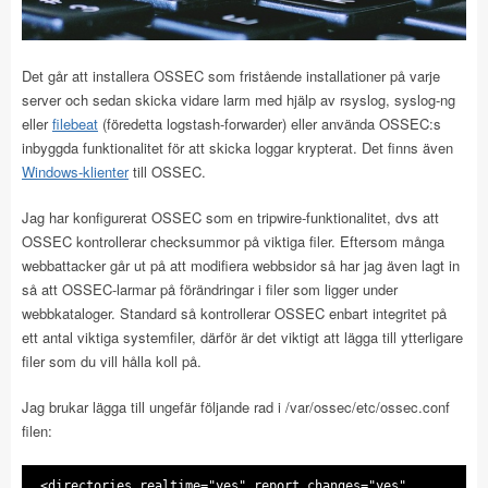
Det går att installera OSSEC som fristående installationer på varje
server och sedan skicka vidare larm med hjälp av rsyslog, syslog-ng
eller
filebeat
(föredetta logstash-forwarder) eller använda OSSEC:s
inbyggda funktionalitet för att skicka loggar krypterat. Det finns även
Windows-klienter
till OSSEC.
Jag har konfigurerat OSSEC som en tripwire-funktionalitet, dvs att
OSSEC kontrollerar checksummor på viktiga filer. Eftersom många
webbattacker går ut på att modifiera webbsidor så har jag även lagt in
så att OSSEC-larmar på förändringar i filer som ligger under
webbkataloger. Standard så kontrollerar OSSEC enbart integritet på
ett antal viktiga systemfiler, därför är det viktigt att lägga till ytterligare
filer som du vill hålla koll på.
Jag brukar lägga till ungefär följande rad i /var/ossec/etc/ossec.conf
filen:
<directories realtime="yes" report_changes="yes"