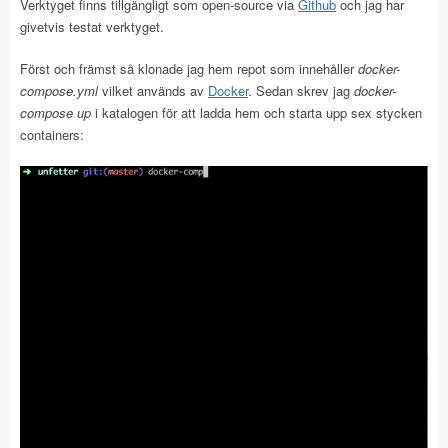
Verktyget finns tillgängligt som open-source via
Github
och jag har
givetvis testat verktyget.
Först och främst så klonade jag hem repot som innehåller
docker-
compose.yml
vilket används av
Docker
. Sedan skrev jag
docker-
compose up
i katalogen för att ladda hem och starta upp sex stycken
containers: