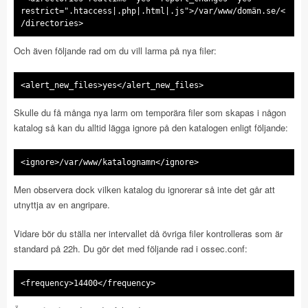
restrict=".htaccess|.php|.html|.js">/var/www/domän.se/<
/directories>
Och även följande rad om du vill larma på nya filer:
<alert_new_files>yes</alert_new_files>
Skulle du få många nya larm om temporära filer som skapas i någon
katalog så kan du alltid lägga ignore på den katalogen enligt följande:
<ignore>/var/www/katalognamn</ignore>
Men observera dock vilken katalog du ignorerar så inte det går att
utnyttja av en angripare.
Vidare bör du ställa ner intervallet då övriga filer kontrolleras som är
standard på 22h. Du gör det med följande rad i ossec.conf:
<frequency>14400</frequency>