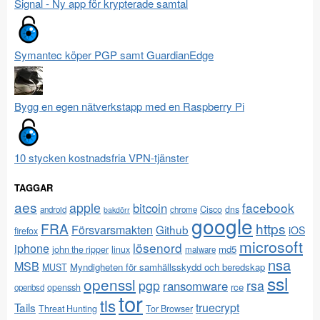
Signal - Ny app för krypterade samtal
Symantec köper PGP samt GuardianEdge
Bygg en egen nätverkstapp med en Raspberry Pi
10 stycken kostnadsfria VPN-tjänster
TAGGAR
aes
apple
facebook
bitcoin
Cisco
dns
android
chrome
bakdörr
google
FRA
https
Försvarsmakten
Github
iOS
firefox
microsoft
lösenord
iphone
md5
john the ripper
linux
malware
nsa
MSB
Myndigheten för samhällsskydd och beredskap
MUST
ssl
openssl
pgp
rsa
ransomware
rce
openssh
openbsd
tor
tls
Tails
truecrypt
Threat Hunting
Tor Browser