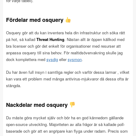
för varje tabell).
Fördelar med osquery
Osquery gör att du kan inventera hela din infrastruktur och söka rätt
på hot, så kallad
Threat Hunting
. Nästan allt är öppen källkod med
bra licenser och gör det enkelt för organisationer med resurser att
anpassa osquery till sina behov. För realtidsövervakning skulle jag
dock komplettera med
sysdig
eller
sysmon
.
Du har även full insyn i samtliga regler och varför dessa larmar , vilket
kan vara ett problem med många antivirus-mjukvaror då dessa ofta är
stängda.
Nackdelar med osquery
Du måste göra mycket själv och bör ha en god kännedom gällande
open-source utveckling. Majoriteten av alla frågor är så kallade poll-
baserade och gör att en angripare kan flyga under radarn. Precis som