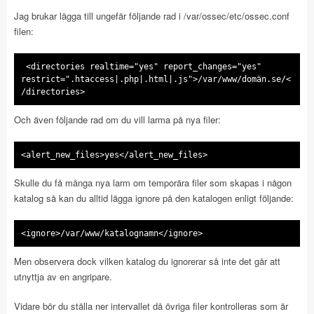
Jag brukar lägga till ungefär följande rad i /var/ossec/etc/ossec.conf
filen:
<directories realtime="yes" report_changes="yes"
restrict=".htaccess|.php|.html|.js">/var/www/domän.se/<
/directories>
Och även följande rad om du vill larma på nya filer:
<alert_new_files>yes</alert_new_files>
Skulle du få många nya larm om temporära filer som skapas i någon
katalog så kan du alltid lägga ignore på den katalogen enligt följande:
<ignore>/var/www/katalognamn</ignore>
Men observera dock vilken katalog du ignorerar så inte det går att
utnyttja av en angripare.
Vidare bör du ställa ner intervallet då övriga filer kontrolleras som är