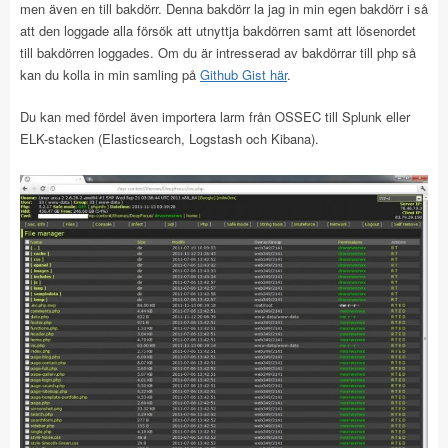
men även en till bakdörr. Denna bakdörr la jag in min egen bakdörr i så
att den loggade alla försök att utnyttja bakdörren samt att lösenordet
till bakdörren loggades. Om du är intresserad av bakdörrar till php så
kan du kolla in min samling på
Github Gist här
.
Du kan med fördel även importera larm från OSSEC till Splunk eller
ELK-stacken (Elasticsearch, Logstash och Kibana).