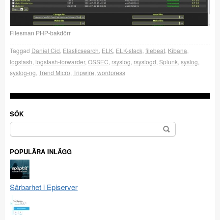
Filesman PHP-bakdörr
Taggad
Daniel Cid
,
Elasticsearch
,
ELK
,
ELK-stack
,
filebeat
,
Kibana
,
logstash
,
logstash-forwarder
,
OSSEC
,
rsyslog
,
rsyslogd
,
Splunk
,
syslog
,
syslog-ng
,
Trend Micro
,
Tripwire
,
wordpress
SÖK
Sök
efter:
POPULÄRA INLÄGG
Sårbarhet i Episerver