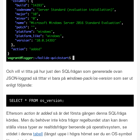
Och vill vi titta på hur just den SQL-frågan som genererade ovan
JSON-loggrad så tittar vi bara på
windows-pack/os-version
som ser ut
enligt följande:
SELECT * FROM os_version;
Eftersom
action
är
added
så är det första gången denna SQL-fråga
kördes. Men du behöver inte köra frågor regelbundet utan kan även
ställa vissa typer av realtidsfrågor beroende på operativsystem, se
stödet i denna
tabell
(längst uppe i högra hörnet ser du en OS-symbol