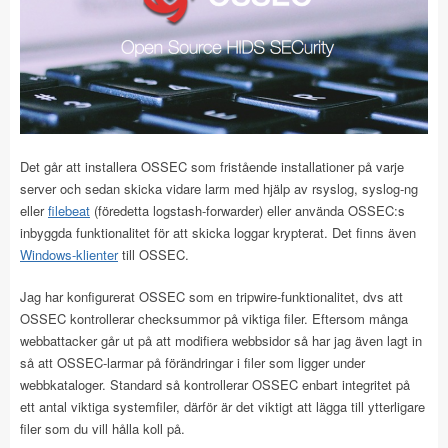
Det går att installera OSSEC som fristående installationer på varje
server och sedan skicka vidare larm med hjälp av rsyslog, syslog-ng
eller
filebeat
(föredetta logstash-forwarder) eller använda OSSEC:s
inbyggda funktionalitet för att skicka loggar krypterat. Det finns även
Windows-klienter
till OSSEC.
Jag har konfigurerat OSSEC som en tripwire-funktionalitet, dvs att
OSSEC kontrollerar checksummor på viktiga filer. Eftersom många
webbattacker går ut på att modifiera webbsidor så har jag även lagt in
så att OSSEC-larmar på förändringar i filer som ligger under
webbkataloger. Standard så kontrollerar OSSEC enbart integritet på
ett antal viktiga systemfiler, därför är det viktigt att lägga till ytterligare
filer som du vill hålla koll på.