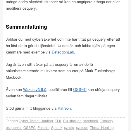
många andra skyddsfunktioner så kan en angripare stänga ner eller
modifiera osquery.
Sammanfattning
Jobbar du med cybersäkerhet och inte har tittat på osquery efter att
ha läst detta gör du tjänstefel. Undersök och labba själv på egen
kammare med exempelvis
DetectionLab
.
Jag är även rätt säker på att osquery är en av de få
säkerhetsrelaterade mjukvaror som snurrar på Mark Zuckerbergs
Macbook.
Även kan
Wazuh v3.5.0
, uppföljaren till
OSSEC
kan stödja osquery
sedan fem dagar tillbaka.
Stöd gärna mitt bloggande via
Patreon
.
Taggad
Cyber Threat Hunting
,
ELK
,
Elk-stacken
,
facebook
,
Osquery
,
osqueryui
,
OSSEC
,
Palantir
,
Splunk
,
sysdig
,
sysmon
,
Threat Hunting
,