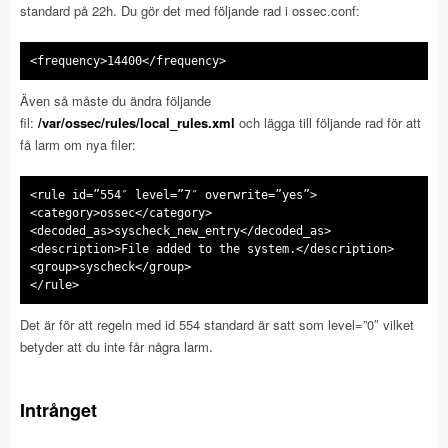
standard på 22h. Du gör det med följande rad i ossec.conf:
<frequency>14400</frequency>
Även så måste du ändra följande
fil:
/var/ossec/rules/local_rules.xml
och lägga till följande rad för att
få larm om nya filer:
<rule id=”554″ level=”7″ overwrite=”yes”>
<category>ossec</category>
<decoded_as>syscheck_new_entry</decoded_as>
<description>File added to the system.</description>
<group>syscheck</group>
</rule>
Det är för att regeln med id 554 standard är satt som level=”0″ vilket
betyder att du inte får några larm.
Intrånget