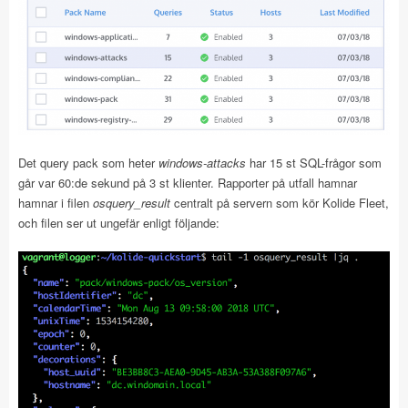
Det query pack som heter
windows-attacks
har 15 st SQL-frågor som
går var 60:de sekund på 3 st klienter. Rapporter på utfall hamnar
hamnar i filen
osquery_result
centralt på servern som kör Kolide Fleet,
och filen ser ut ungefär enligt följande: