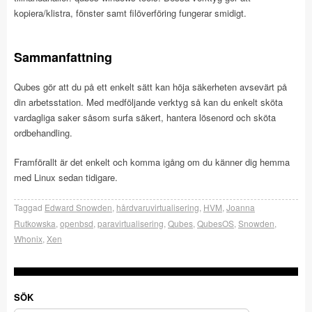
kopiera/klistra, fönster samt filöverföring fungerar smidigt.
Sammanfattning
Qubes gör att du på ett enkelt sätt kan höja säkerheten avsevärt på
din arbetsstation. Med medföljande verktyg så kan du enkelt sköta
vardagliga saker såsom surfa säkert, hantera lösenord och sköta
ordbehandling.
Framförallt är det enkelt och komma igång om du känner dig hemma
med Linux sedan tidigare.
Taggad
Edward Snowden
,
hårdvaruvirtualisering
,
HVM
,
Joanna
Rutkowska
,
openbsd
,
paravirtualisering
,
Qubes
,
QubesOS
,
Snowden
,
Whonix
,
Xen
SÖK