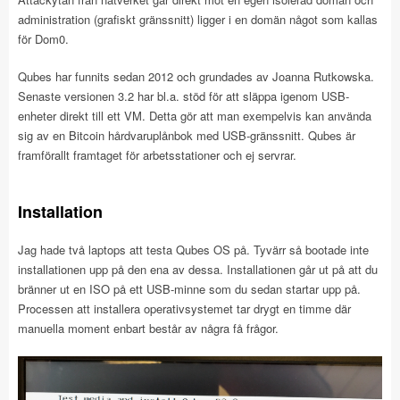
administration (grafiskt gränssnitt) ligger i en domän något som kallas
för
Dom0.
Qubes har funnits sedan 2012 och grundades av Joanna Rutkowska.
Senaste versionen 3.2 har bl.a. stöd för att släppa igenom USB-
enheter direkt till ett VM. Detta gör att man exempelvis kan använda
sig av en Bitcoin hårdvaruplånbok med USB-gränssnitt. Qubes är
framförallt framtaget för arbetsstationer och ej servrar.
Installation
Jag hade två laptops att testa Qubes OS på. Tyvärr så bootade inte
installationen upp på den ena av dessa. Installationen går ut på att du
bränner ut en ISO på ett USB-minne som du sedan startar upp på.
Processen att installera operativsystemet tar drygt en timme där
manuella moment enbart består av några få frågor.