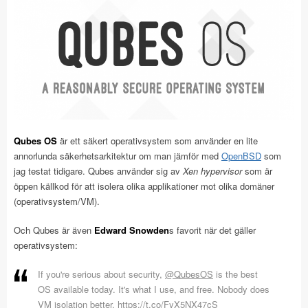
Qubes OS
är ett säkert operativsystem som använder en lite
annorlunda säkerhetsarkitektur om man jämför med
OpenBSD
som
jag testat tidigare. Qubes använder sig av
Xen hypervisor
som är
öppen källkod för att isolera olika applikationer mot olika domäner
(operativsystem/VM).
Och Qubes är även
Edward Snowden
s favorit när det gäller
operativsystem:
If you're serious about security,
@QubesOS
is the best
OS available today. It's what I use, and free. Nobody does
VM isolation better.
https://t.co/FyX5NX47cS