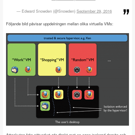
— Edward Snowden (@Snowden)
September 29, 2016
Följande bild påvisar uppdelningen mellan olika virtuella VMs:
Attackytan från nätverket går direkt mot en egen isolerad domän och