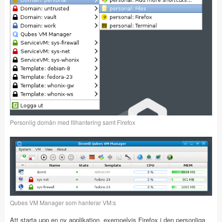
Personlig domän med filhantering samt Firefox
Qubes VM Manager som hanterar VM:s
Att starta upp en ny applikation, exempelvis Firefox i den personliga