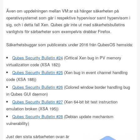
Även om uppdelningen mellan VM:ar så hänger säkerheten på
operativsystemet som går i respektive hypervisor samt hypervisorn i
sig, och i detta fall Xen. Qubes går inte ut med säkerhetsbulletins
vanligtvis för sårbarheter som exempelvis drabbar Firefox.
Säkerhetsbuggar som publicerats under 2016 från QubesOS hemsida:
Qubes Security Bulletin #24
(Critical Xen bug in PV memory
virtualization code (XSA 182))
Qubes Security Bulletin #25
(Xen bug in event channel handling
code (XSA 188))
Qubes Security Bulletin #26
(Colored window border handling bug
in Qubes GUI daemon)
Qubes Security Bulletin #27
(Xen 64-bit bit test instruction
emulation broken (XSA 195))
Qubes Security Bulletin #28
(Debian update mechanism
vulnerability)
Just den sista sårbarheten ovan är