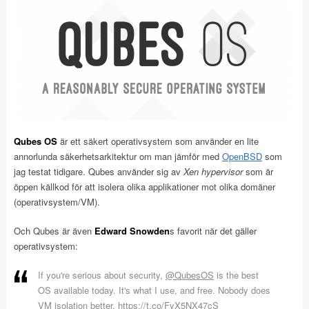
Qubes OS
är ett säkert operativsystem som använder en lite
annorlunda säkerhetsarkitektur om man jämför med
OpenBSD
som
jag testat tidigare. Qubes använder sig av
Xen hypervisor
som är
öppen källkod för att isolera olika applikationer mot olika domäner
(operativsystem/VM).
Och Qubes är även
Edward Snowden
s favorit när det gäller
operativsystem:
If you're serious about security,
@QubesOS
is the best
OS available today. It's what I use, and free. Nobody does
VM isolation better.
https://t.co/FyX5NX47cS