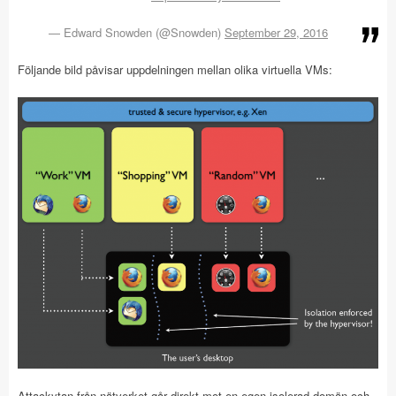
— Edward Snowden (@Snowden)
September 29, 2016
Följande bild påvisar uppdelningen mellan olika virtuella VMs:
Attackytan från nätverket går direkt mot en egen isolerad domän och