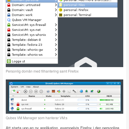
Personlig domän med filhantering samt Firefox
Qubes VM Manager som hanterar VM:s
Att starta upp en ny applikation, exempelvis Firefox i den personliga