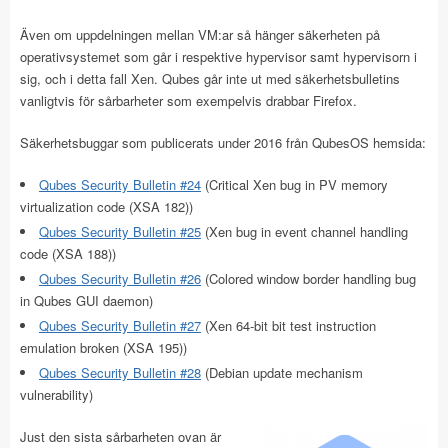
Även om uppdelningen mellan VM:ar så hänger säkerheten på
operativsystemet som går i respektive hypervisor samt hypervisorn i
sig, och i detta fall Xen. Qubes går inte ut med säkerhetsbulletins
vanligtvis för sårbarheter som exempelvis drabbar Firefox.
Säkerhetsbuggar som publicerats under 2016 från QubesOS hemsida:
Qubes Security Bulletin #24
(Critical Xen bug in PV memory
virtualization code (XSA 182))
Qubes Security Bulletin #25
(Xen bug in event channel handling
code (XSA 188))
Qubes Security Bulletin #26
(Colored window border handling bug
in Qubes GUI daemon)
Qubes Security Bulletin #27
(Xen 64-bit bit test instruction
emulation broken (XSA 195))
Qubes Security Bulletin #28
(Debian update mechanism
vulnerability)
Just den sista sårbarheten ovan är