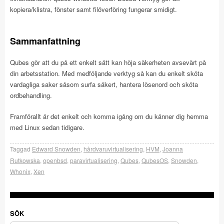
kopiera/klistra, fönster samt filöverföring fungerar smidigt.
Sammanfattning
Qubes gör att du på ett enkelt sätt kan höja säkerheten avsevärt på
din arbetsstation. Med medföljande verktyg så kan du enkelt sköta
vardagliga saker såsom surfa säkert, hantera lösenord och sköta
ordbehandling.
Framförallt är det enkelt och komma igång om du känner dig hemma
med Linux sedan tidigare.
Taggad
Edward Snowden
,
hårdvaruvirtualisering
,
HVM
,
Joanna
Rutkowska
,
openbsd
,
paravirtualisering
,
Qubes
,
QubesOS
,
Snowden
,
Whonix
,
Xen
SÖK