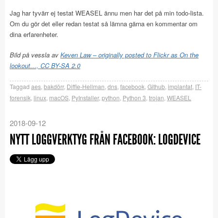
Jag har tyvärr ej testat WEASEL ännu men har det på min todo-lista.
Om du gör det eller redan testat så lämna gärna en kommentar om
dina erfarenheter.
Bild på vessla av
Keven Law – originally posted to Flickr as On the
lookout…, CC BY-SA 2.0
Taggad
aes
,
bakdörr
,
Diffie-Hellman
,
dns
,
facebook
,
Github
,
implantat
,
IT-
forensik
,
linux
,
macOS
,
PyInstaller
,
python
,
Python 3
,
trojan
,
WEASEL
2018-09-12
NYTT LOGGVERKTYG FRÅN FACEBOOK: LOGDEVICE