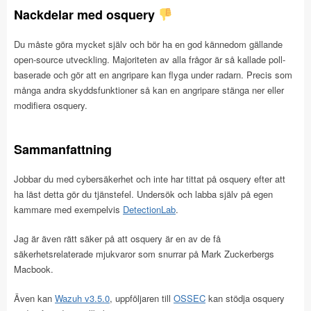
Nackdelar med osquery
Du måste göra mycket själv och bör ha en god kännedom gällande
open-source utveckling. Majoriteten av alla frågor är så kallade poll-
baserade och gör att en angripare kan flyga under radarn. Precis som
många andra skyddsfunktioner så kan en angripare stänga ner eller
modifiera osquery.
Sammanfattning
Jobbar du med cybersäkerhet och inte har tittat på osquery efter att
ha läst detta gör du tjänstefel. Undersök och labba själv på egen
kammare med exempelvis
DetectionLab
.
Jag är även rätt säker på att osquery är en av de få
säkerhetsrelaterade mjukvaror som snurrar på Mark Zuckerbergs
Macbook.
Även kan
Wazuh v3.5.0
, uppföljaren till
OSSEC
kan stödja osquery