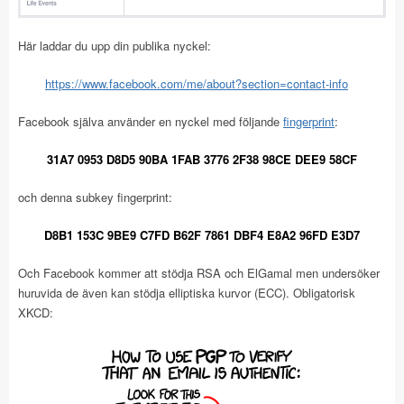
Här laddar du upp din publika nyckel:
https://www.facebook.com/me/about?section=contact-info
Facebook själva använder en nyckel med följande
fingerprint
:
31A7 0953 D8D5 90BA 1FAB 3776 2F38 98CE DEE9 58CF
och denna subkey fingerprint:
D8B1 153C 9BE9 C7FD B62F 7861 DBF4 E8A2 96FD E3D7
Och Facebook kommer att stödja RSA och ElGamal men undersöker
huruvida de även kan stödja elliptiska kurvor (ECC). Obligatorisk
XKCD: