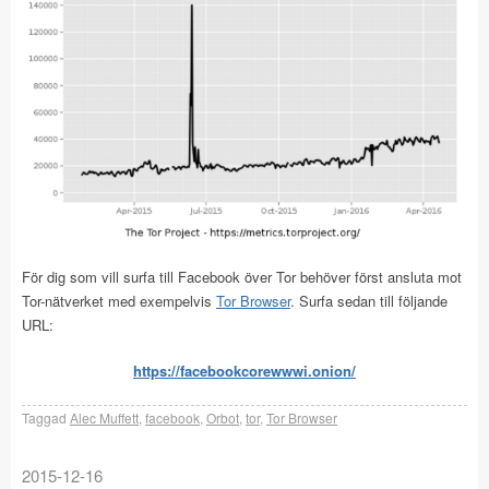
För dig som vill surfa till Facebook över Tor behöver först ansluta mot
Tor-nätverket med exempelvis
Tor Browser
. Surfa sedan till följande
URL:
https://facebookcorewwwi.onion/
Taggad
Alec Muffett
,
facebook
,
Orbot
,
tor
,
Tor Browser
2015-12-16