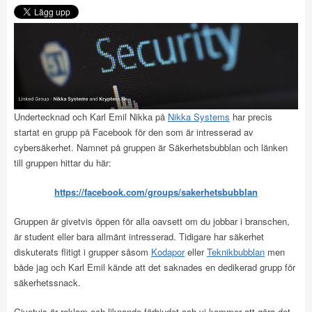
Undertecknad och Karl Emil Nikka på
Nikka Systems
har precis
startat en grupp på Facebook för den som är intresserad av
cybersäkerhet. Namnet på gruppen är Säkerhetsbubblan och länken
till gruppen hittar du här:
https://facebook.com/groups/sakerhetsbubblan
Gruppen är givetvis öppen för alla oavsett om du jobbar i branschen,
är student eller bara allmänt intresserad. Tidigare har säkerhet
diskuterats flitigt i grupper såsom
Kodapor
eller
Teknikbubblan
men
både jag och Karl Emil kände att det saknades en dedikerad grupp för
säkerhetssnack.
Givetvis är reklam och liknande förbjudet och vi kommer att göra det