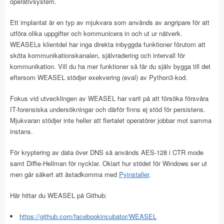
operativsystem.
Ett implantat är en typ av mjukvara som används av angripare för att
utföra olika uppgifter och kommunicera in och ut ur nätverk.
WEASELs klientdel har inga direkta inbyggda funktioner förutom att
sköta kommunikationskanalen, självradering och intervall för
kommunikation. Vill du ha mer funktioner så får du själv bygga till det
eftersom WEASEL stödjer exekvering (eval) av Python3-kod.
Fokus vid utvecklingen av WEASEL har varit på att försöka försvåra
IT-forensiska undersökningar och därför finns ej stöd för persistens.
Mjukvaran stödjer inte heller att flertalet operatörer jobbar mot samma
instans.
För kryptering av data över DNS så används AES-128 i CTR mode
samt Diffie-Hellman för nycklar. Oklart hur stödet för Windows ser ut
men går säkert att åstadkomma med
Pyinstaller
.
Här hittar du WEASEL på Github:
https://github.com/facebookincubator/WEASEL