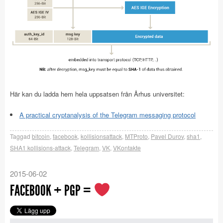
Här kan du ladda hem hela uppsatsen från Århus universitet:
A practical cryptanalysis of the Telegram messaging protocol
Taggad
bitcoin
,
facebook
,
kollisionsattack
,
MTProto
,
Pavel Durov
,
sha1
,
SHA1 kollisions-attack
,
Telegram
,
VK
,
VKontakte
2015-06-02
FACEBOOK + PGP =