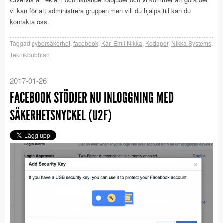
vi kan för att administrera gruppen men vill du hjälpa till kan du
kontakta oss.
Taggad
cybersäkerhet
,
facebook
,
Karl Emil Nikka
,
Kodapor
,
Nikka Systems
,
Teknikbubblan
2017-01-26
FACEBOOK STÖDJER NU INLOGGNING MED
SÄKERHETSNYCKEL (U2F)