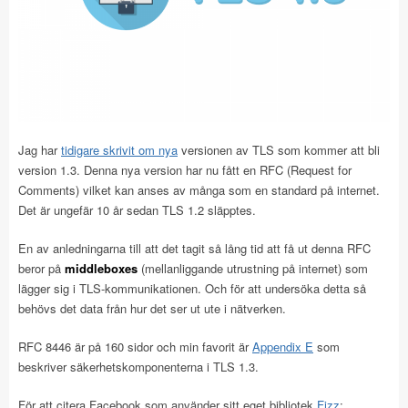
Jag har
tidigare skrivit om nya
versionen av TLS som kommer att bli
version 1.3. Denna nya version har nu fått en RFC (Request for
Comments) vilket kan anses av många som en standard på internet.
Det är ungefär 10 år sedan TLS 1.2 släpptes.
En av anledningarna till att det tagit så lång tid att få ut denna RFC
beror på
middleboxes
(mellanliggande utrustning på internet) som
lägger sig i TLS-kommunikationen. Och för att undersöka detta så
behövs det data från hur det ser ut ute i nätverken.
RFC 8446 är på 160 sidor och min favorit är
Appendix E
som
beskriver säkerhetskomponenterna i TLS 1.3.
För att citera Facebook som använder sitt eget bibliotek
Fizz
: