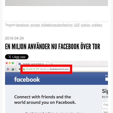
Taggad
facebook
,
google
,
tvåfaktorsautentisering
,
U2F
,
yubico
,
yubikey
2016-04-24
EN MILJON ANVÄNDER NU FACEBOOK ÖVER TOR