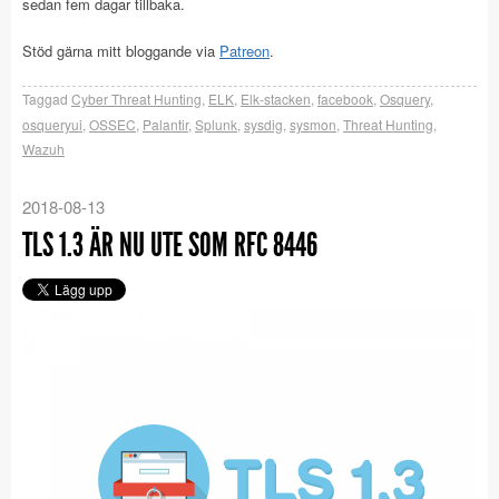
sedan fem dagar tillbaka.
Stöd gärna mitt bloggande via
Patreon
.
Taggad
Cyber Threat Hunting
,
ELK
,
Elk-stacken
,
facebook
,
Osquery
,
osqueryui
,
OSSEC
,
Palantir
,
Splunk
,
sysdig
,
sysmon
,
Threat Hunting
,
Wazuh
2018-08-13
TLS 1.3 ÄR NU UTE SOM RFC 8446