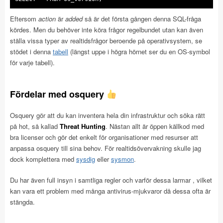
Eftersom
action
är
added
så är det första gången denna SQL-fråga
kördes. Men du behöver inte köra frågor regelbundet utan kan även
ställa vissa typer av realtidsfrågor beroende på operativsystem, se
stödet i denna
tabell
(längst uppe i högra hörnet ser du en OS-symbol
för varje tabell).
Fördelar med osquery
Osquery gör att du kan inventera hela din infrastruktur och söka rätt
på hot, så kallad
Threat Hunting
. Nästan allt är öppen källkod med
bra licenser och gör det enkelt för organisationer med resurser att
anpassa osquery till sina behov. För realtidsövervakning skulle jag
dock komplettera med
sysdig
eller
sysmon
.
Du har även full insyn i samtliga regler och varför dessa larmar , vilket
kan vara ett problem med många antivirus-mjukvaror då dessa ofta är
stängda.