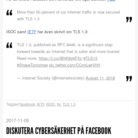
More than 50 percent of our internet traffic is now secured
with TLS 1.3
ISOC samt
IETF
har även skrivit om TLS 1.3:
TLS 1.3, published as RFC 8446, is a significant step
forward towards an Internet that is safer and more trusted.
Read more:
https://t.co/tBhK8g4FXn
#TLS13
#ShapeTomorrow
pic.twitter.com/CCrmLwrVhH
— Internet Society (@internetsociety)
August 11, 2018
Taggad
facebook
,
IETF
,
ISOC
,
tls
,
TLS 1.3
2017-11-05
DISKUTERA CYBERSÄKERHET PÅ FACEBOOK