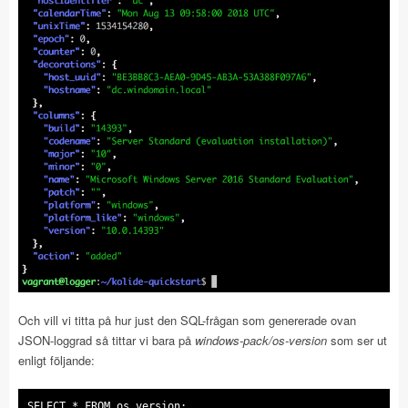
Och vill vi titta på hur just den SQL-frågan som genererade ovan
JSON-loggrad så tittar vi bara på
windows-pack/os-version
som ser ut
enligt följande:
SELECT * FROM os_version;